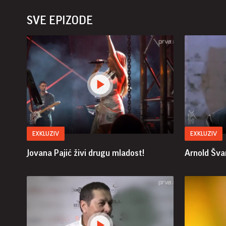
SVE EPIZODE
EXKLUZIV
EXKLUZIV
Jovana Pajić živi drugu mladost!
Arnold Šva