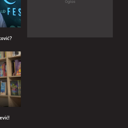
ković?
ević!