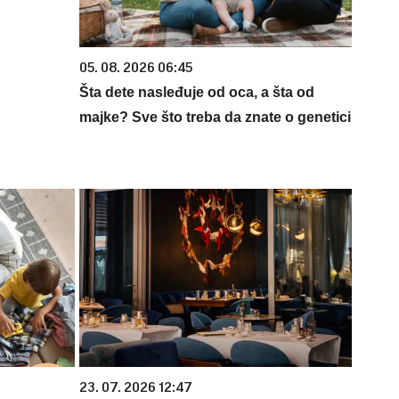
05. 08. 2026 06:45
Šta dete nasleđuje od oca, a šta od
majke? Sve što treba da znate o genetici
23. 07. 2026 12:47