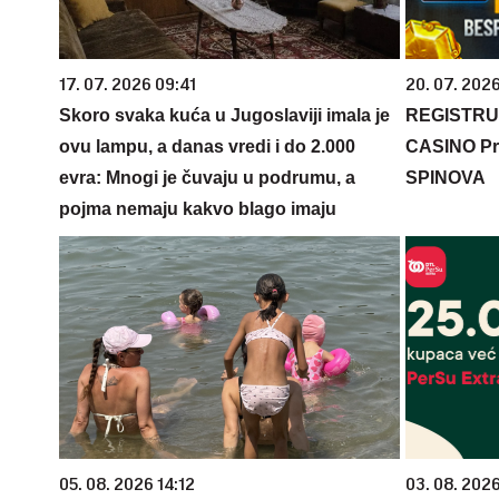
17. 07. 2026 09:41
20. 07. 202
Skoro svaka kuća u Jugoslaviji imala je
REGISTRU
ovu lampu, a danas vredi i do 2.000
CASINO Pr
evra: Mnogi je čuvaju u podrumu, a
SPINOVA
pojma nemaju kakvo blago imaju
05. 08. 2026 14:12
03. 08. 202