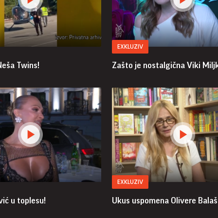
EXKLUZIV
Neša Twins!
Zašto je nostalgična Viki Milj
EXKLUZIV
ić u toplesu!
Ukus uspomena Olivere Balaš