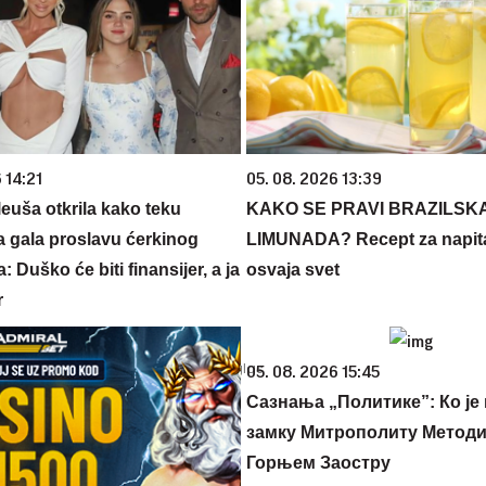
 14:21
05. 08. 2026 13:39
euša otkrila kako teku
KAKO SE PRAVI BRAZILSK
a gala proslavu ćerkinog
LIMUNADA? Recept za napita
: Duško će biti finansijer, a ja
osvaja svet
r
05. 08. 2026 15:45
Сазнања „Политике”: Ко је
замку Митрополиту Методиј
Горњем Заостру