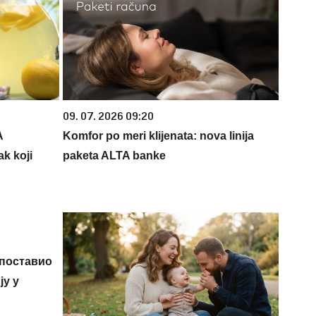
09. 07. 2026 09:20
A
Komfor po meri klijenata: nova linija
k koji
paketa ALTA banke
 поставио
у у