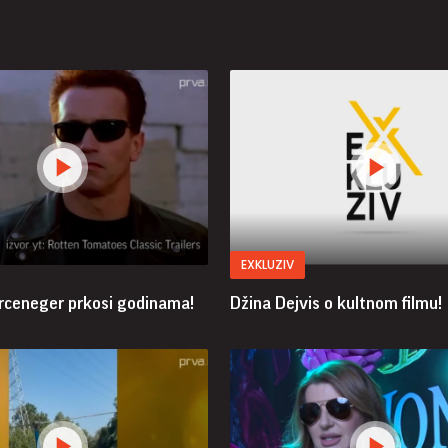
EXKLUZIV
rceneger prkosi godinama!
Džina Dejvis o kultnom filmu!