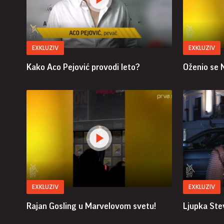
EXKLUZIV
EXKLUZIV
Kako Aco Pejović provodi leto?
Oženio se 
EXKLUZIV
EXKLUZIV
Rajan Gosling u Marvelovom svetu!
Ljupka Stev