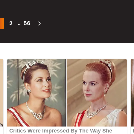
2
56
...