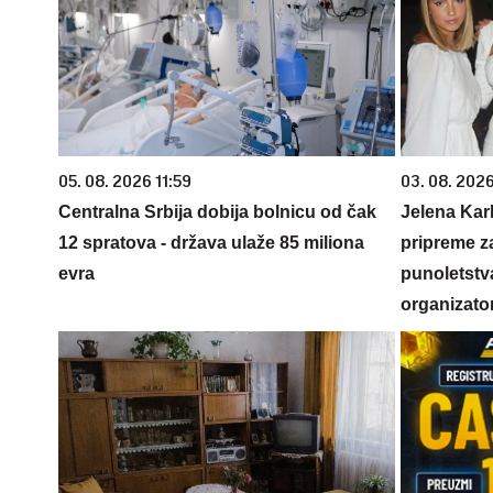
05. 08. 2026 11:59
03. 08. 2026
Centralna Srbija dobija bolnicu od čak
Jelena Karl
12 spratova - država ulaže 85 miliona
pripreme z
evra
punoletstva
organizato