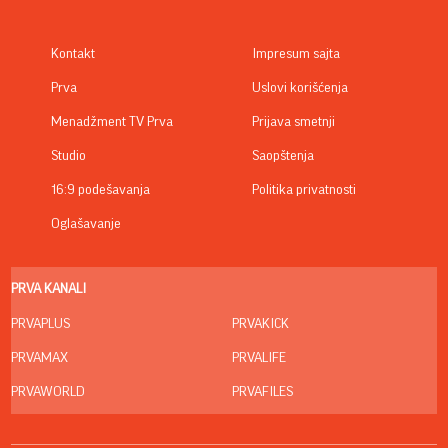
Kontakt
Impresum sajta
Prva
Uslovi korišćenja
Menadžment TV Prva
Prijava smetnji
Studio
Saopštenja
16:9 podešavanja
Politika privatnosti
Oglašavanje
PRVA KANALI
PRVAPLUS
PRVAKICK
PRVAMAX
PRVALIFE
PRVAWORLD
PRVAFILES