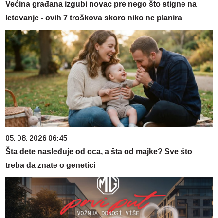
Većina građana izgubi novac pre nego što stigne na
letovanje - ovih 7 troškova skoro niko ne planira
05. 08. 2026 06:45
Šta dete nasleđuje od oca, a šta od majke? Sve što
treba da znate o genetici