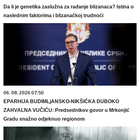
Da li je genetika zaslužna za rađanje blizanaca? Istina o
naslednim faktorima i blizanačkoj trudnoći
06. 08. 2026 07:50
EPARHIJA BUDIMLjANSKO-NIKŠIĆKA DUBOKO
ZAHVALNA VUČIĆU: Predsednikov govor u Mrkonjić
Gradu snažno odjeknuo regionom