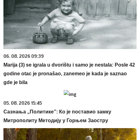
06. 08. 2026 09:39
Marija (3) se igrala u dvorištu i samo je nestala: Posle 42
godine otac je pronašao, zanemeo je kada je saznao
gde je bila
05. 08. 2026 15:45
Сазнања „Политике”: Ко је поставио замку
Митрополиту Методију у Горњем Заостру