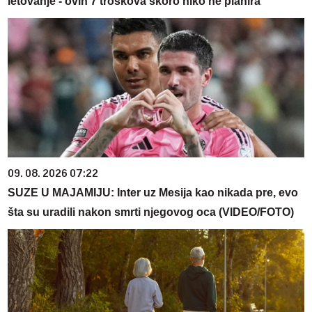
letovanje - ovih 7 troškova skoro niko ne planira
09. 08. 2026 07:22
SUZE U MAJAMIJU: Inter uz Mesija kao nikada pre, evo
šta su uradili nakon smrti njegovog oca (VIDEO/FOTO)