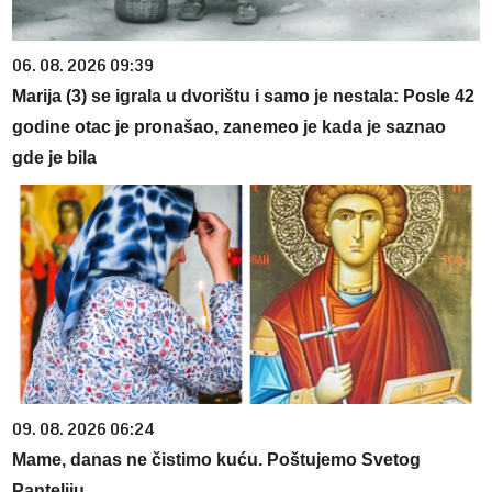
06. 08. 2026 09:39
Marija (3) se igrala u dvorištu i samo je nestala: Posle 42
godine otac je pronašao, zanemeo je kada je saznao
gde je bila
09. 08. 2026 06:24
Mame, danas ne čistimo kuću. Poštujemo Svetog
Panteliju