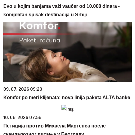
Evo u kojim banjama važi vaučer od 10.000 dinara -
kompletan spisak destinacija u Srbiji
09. 07. 2026 09:20
Komfor po meri klijenata: nova linija paketa ALTA banke
10. 08. 2026 07:58
Петиција против Михаела Мартенса после
скандалозног питања у Београду