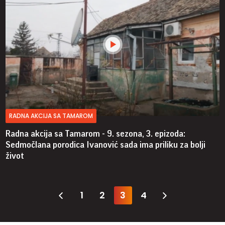
RADNA AKCIJA SA TAMAROM
Radna akcija sa Tamarom - 9. sezona, 3. epizoda:
Sedmočlana porodica Ivanović sada ima priliku za bolji
život
1
2
3
4