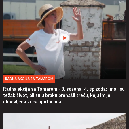
RADNA AKCIJA SA TAMAROM
Radna akcija sa Tamarom - 9. sezona, 4. epizoda: Imali su
težak život, ali su u braku pronašli sreću, koju im je
obnovljena kuća upotpunila