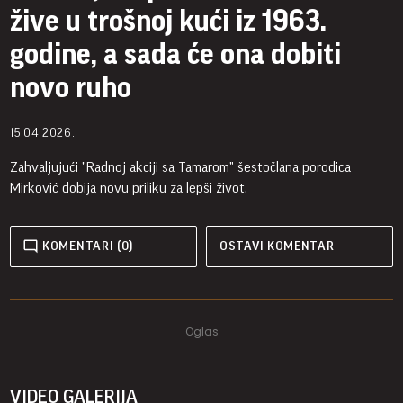
žive u trošnoj kući iz 1963.
godine, a sada će ona dobiti
novo ruho
15.04.2026.
Zahvaljujući "Radnoj akciji sa Tamarom" šestočlana porodica
Mirković dobija novu priliku za lepši život.
KOMENTARI (0)
OSTAVI KOMENTAR
VIDEO GALERIJA