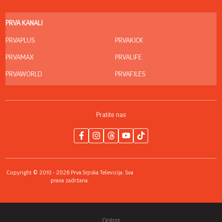
PRVA KANALI
PRVAPLUS
PRVAKICK
PRVAMAX
PRVALIFE
PRVAWORLD
PRVAFILES
Pratite nas
Copyright © 2010 - 2026 Prva Srpska Televizija. Sva
prava zadržana.