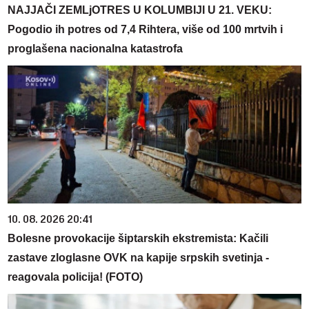
NAJJAČI ZEMLjOTRES U KOLUMBIJI U 21. VEKU:
Pogodio ih potres od 7,4 Rihtera, više od 100 mrtvih i
proglašena nacionalna katastrofa
10. 08. 2026 20:41
Bolesne provokacije šiptarskih ekstremista: Kačili
zastave zloglasne OVK na kapije srpskih svetinja -
reagovala policija! (FOTO)