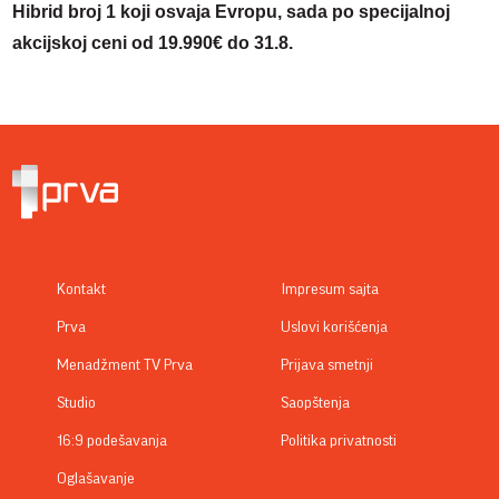
Hibrid broj 1 koji osvaja Evropu, sada po specijalnoj
akcijskoj ceni od 19.990€ do 31.8.
Kontakt
Impresum sajta
Prva
Uslovi korišćenja
Menadžment TV Prva
Prijava smetnji
Studio
Saopštenja
16:9 podešavanja
Politika privatnosti
Oglašavanje