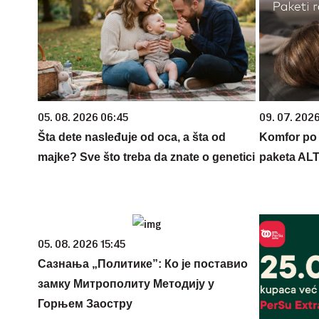
05. 08. 2026 06:45
09. 07. 202
Šta dete nasleđuje od oca, a šta od
Komfor po m
majke? Sve što treba da znate o genetici
paketa AL
05. 08. 2026 15:45
Сазнања „Политике”: Ко је поставио
замку Митрополиту Методију у
Горњем Заостру