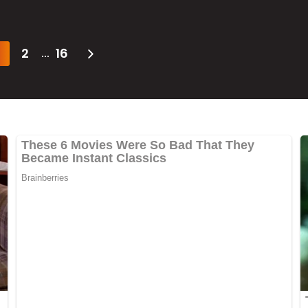
2
16
...