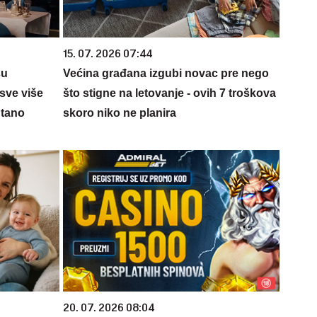
15. 07. 2026 07:44
su
Većina građana izgubi novac pre nego
sve više
što stigne na letovanje - ovih 7 troškova
ntano
skoro niko ne planira
20. 07. 2026 08:04