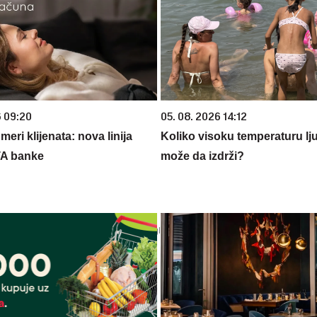
6 09:20
05. 08. 2026 14:12
eri klijenata: nova linija
Koliko visoku temperaturu lj
TA banke
može da izdrži?