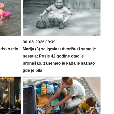
06. 08. 2026 09:39
udsko telo
Marija (3) se igrala u dvorištu i samo je
nestala: Posle 42 godine otac je
pronašao, zanemeo je kada je saznao
gde je bila