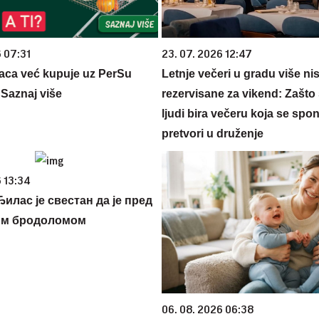
6 07:31
23. 07. 2026 12:47
aca već kupuje uz PerSu
Letnje večeri u gradu više ni
? Saznaj više
rezervisane za vikend: Zašto 
ljudi bira večeru koja se spo
pretvori u druženje
 13:34
илас је свестан да је пред
им бродоломом
06. 08. 2026 06:38