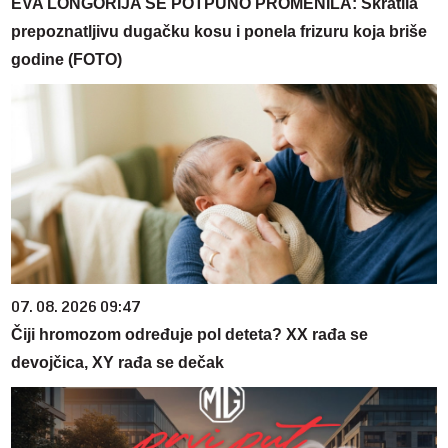
EVA LONGORIJA SE POTPUNO PROMENILA: Skratila
prepoznatljivu dugačku kosu i ponela frizuru koja briše
godine (FOTO)
07. 08. 2026 09:47
Čiji hromozom određuje pol deteta? XX rađa se
devojčica, XY rađa se dečak