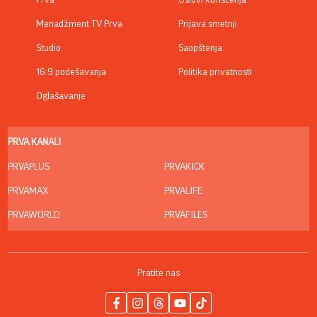
Prva
Uslovi korišćenja
Menadžment TV Prva
Prijava smetnji
Studio
Saopštenja
16:9 podešavanja
Politika privatnosti
Oglašavanje
PRVA KANALI
PRVAPLUS
PRVAKICK
PRVAMAX
PRVALIFE
PRVAWORLD
PRVAFILES
Pratite nas