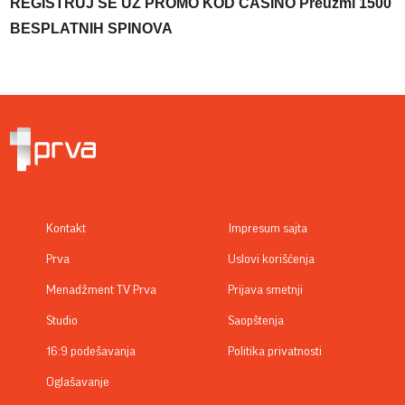
REGISTRUJ SE UZ PROMO KOD CASINO Preuzmi 1500
BESPLATNIH SPINOVA
Kontakt
Impresum sajta
Prva
Uslovi korišćenja
Menadžment TV Prva
Prijava smetnji
Studio
Saopštenja
16:9 podešavanja
Politika privatnosti
Oglašavanje