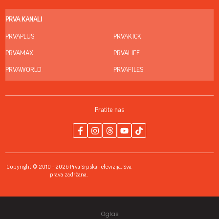
PRVA KANALI
PRVAPLUS
PRVAKICK
PRVAMAX
PRVALIFE
PRVAWORLD
PRVAFILES
Pratite nas
Copyright © 2010 - 2026 Prva Srpska Televizija. Sva
prava zadržana.