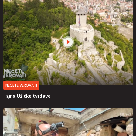
NEĆETE VEROVATI
Tajna Užičke tvrđave