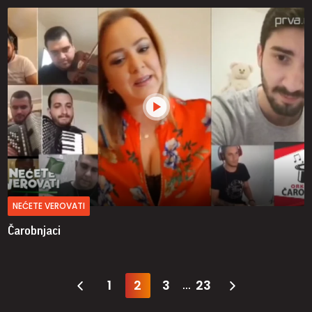
NEĆETE VEROVATI
Čarobnjaci
1
2
3
23
...