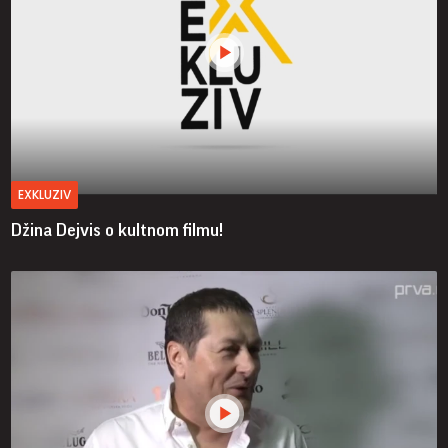
EXKLUZIV
Džina Dejvis o kultnom filmu!