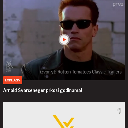
EXKLUZIV
Arnold Švarceneger prkosi godinama!