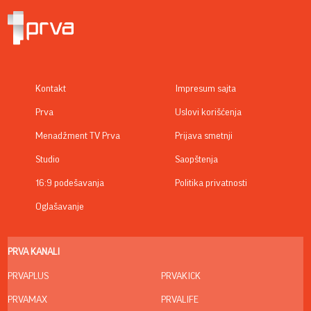
Kontakt
Impresum sajta
Prva
Uslovi korišćenja
Menadžment TV Prva
Prijava smetnji
Studio
Saopštenja
16:9 podešavanja
Politika privatnosti
Oglašavanje
PRVA KANALI
PRVAPLUS
PRVAKICK
PRVAMAX
PRVALIFE