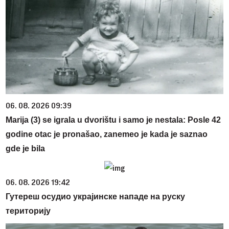
06. 08. 2026 09:39
Marija (3) se igrala u dvorištu i samo je nestala: Posle 42
godine otac je pronašao, zanemeo je kada je saznao
gde je bila
06. 08. 2026 19:42
Гутереш осудио украјинске нападе на руску
територију