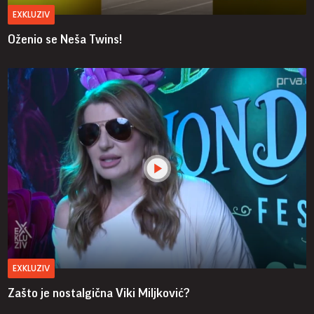
EXKLUZIV
Oženio se Neša Twins!
EXKLUZIV
Zašto je nostalgična Viki Miljković?