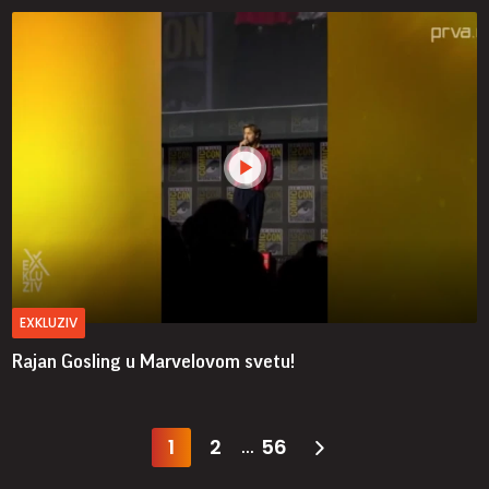
EXKLUZIV
Rajan Gosling u Marvelovom svetu!
1
2
56
...