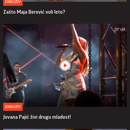
EXKLUZIV
Zašto Maja Berović voli leto?
EXKLUZIV
Jovana Pajić živi drugu mladost!