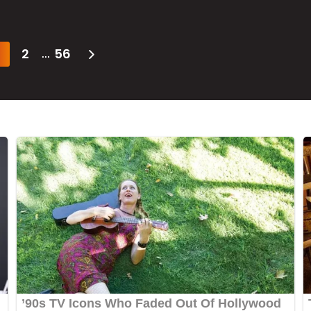
2
56
...