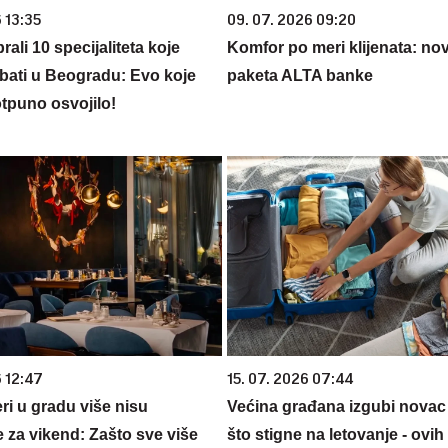
 13:35
09. 07. 2026 09:20
rali 10 specijaliteta koje
Komfor po meri klijenata: nova
bati u Beogradu: Evo koje
paketa ALTA banke
potpuno osvojilo!
6 12:47
15. 07. 2026 07:44
ri u gradu više nisu
Većina građana izgubi novac
 za vikend: Zašto sve više
što stigne na letovanje - ovih