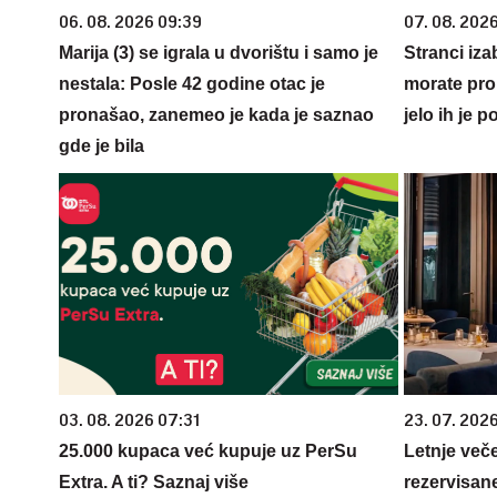
06. 08. 2026 09:39
07. 08. 2026
Marija (3) se igrala u dvorištu i samo je
Stranci izab
nestala: Posle 42 godine otac je
morate pro
pronašao, zanemeo je kada je saznao
jelo ih je 
gde je bila
03. 08. 2026 07:31
23. 07. 202
25.000 kupaca već kupuje uz PerSu
Letnje veče
Extra. A ti? Saznaj više
rezervisane