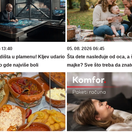
 13:40
05. 08. 2026 06:45
dišta u plamenu! KIjev udario
Šta dete nasleđuje od oca, a 
 gde najviše boli
majke? Sve što treba da znate