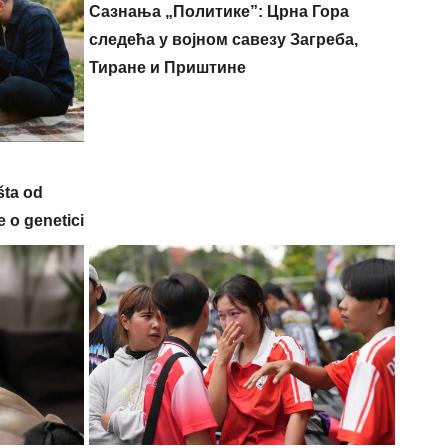
Сазнања „Политике”: Црна Гора
следећа у војном савезу Загреба,
Тиране и Приштине
šta od
 o genetici