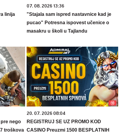
07. 08. 2026 13:36
 linija
"Stajala sam ispred nastavnice kad je
pucao" Potresna ispovest učenice o
masakru u školi u Tajlandu
20. 07. 2026 08:04
 pre nego
REGISTRUJ SE UZ PROMO KOD
 7 troškova
CASINO Preuzmi 1500 BESPLATNIH