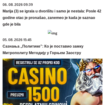
06. 08. 2026 09:39
Marija (3) se igrala u dvorištu i samo je nestala: Posle 42
godine otac je pronašao, zanemeo je kada je saznao
gde je bila
05. 08. 2026 15:45
Сазнања „Политике”: Ко је поставио замку
Митрополиту Методију у Горњем Заостру