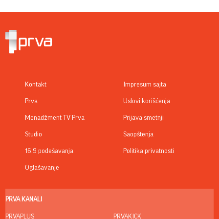
Kontakt
Impresum sajta
Prva
Uslovi korišćenja
Menadžment TV Prva
Prijava smetnji
Studio
Saopštenja
16:9 podešavanja
Politika privatnosti
Oglašavanje
PRVA KANALI
PRVAPLUS
PRVAKICK