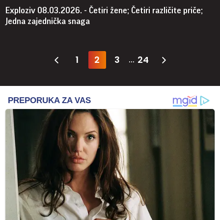
Exploziv 08.03.2026. - Četiri žene; Četiri različite priče;
Jedna zajednička snaga
1
2
3
24
...