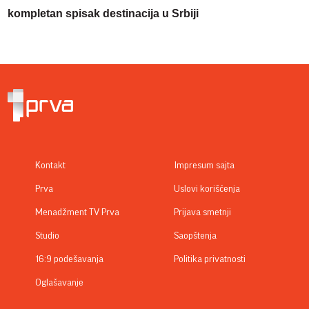
kompletan spisak destinacija u Srbiji
Kontakt
Impresum sajta
Prva
Uslovi korišćenja
Menadžment TV Prva
Prijava smetnji
Studio
Saopštenja
16:9 podešavanja
Politika privatnosti
Oglašavanje