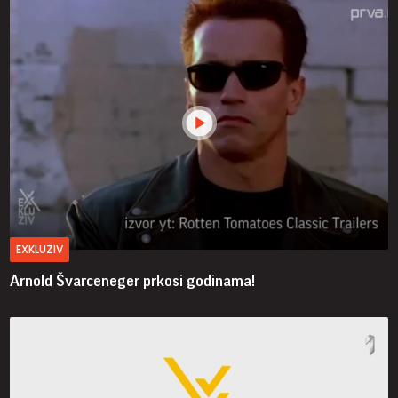
EXKLUZIV
Arnold Švarceneger prkosi godinama!