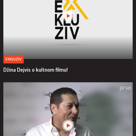
EXKLUZIV
Džina Dejvis o kultnom filmu!