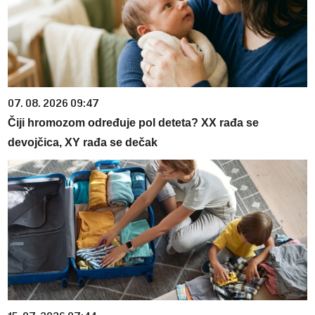
07. 08. 2026 09:47
Čiji hromozom određuje pol deteta? XX rađa se
devojčica, XY rađa se dečak