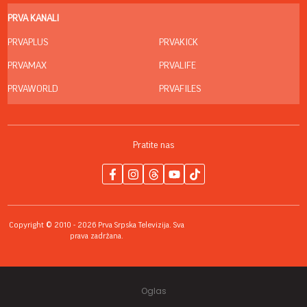
PRVA KANALI
PRVAPLUS
PRVAKICK
PRVAMAX
PRVALIFE
PRVAWORLD
PRVAFILES
Pratite nas
Copyright © 2010 - 2026 Prva Srpska Televizija. Sva
prava zadržana.