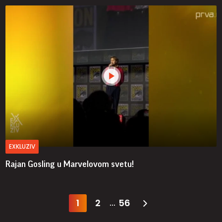
EXKLUZIV
Rajan Gosling u Marvelovom svetu!
1
2
56
...