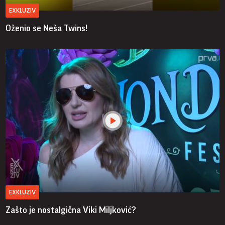
EXKLUZIV
Oženio se Neša Twins!
EXKLUZIV
Zašto je nostalgična Viki Miljković?