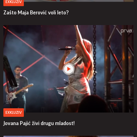
EXKLUZIV
Zašto Maja Berović voli leto?
EXKLUZIV
Jovana Pajić živi drugu mladost!