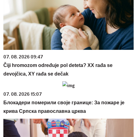
07. 08. 2026 09:47
Čiji hromozom određuje pol deteta? XX rađa se
devojčica, XY rađa se dečak
07. 08. 2026 15:07
Блокадери померили своје границе: За пожаре је
крива Српска православна црква