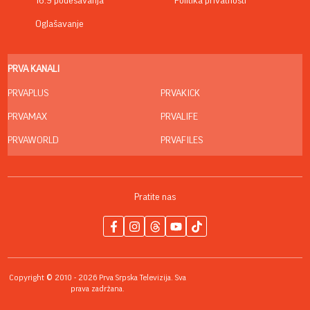
16:9 podešavanja
Politika privatnosti
Oglašavanje
PRVA KANALI
PRVAPLUS
PRVAKICK
PRVAMAX
PRVALIFE
PRVAWORLD
PRVAFILES
Pratite nas
Copyright © 2010 - 2026 Prva Srpska Televizija. Sva
prava zadržana.