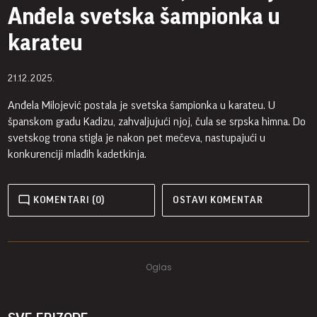
Anđela svetska šampionka u
karateu
21.12.2025.
Anđela Milojević postala je svetska šampionka u karateu. U
španskom gradu Kadizu, zahvaljujući njoj, čula se srpska himna. Do
svetskog trona stigla je nakon pet mečeva, nastupajući u
konkurenciji mlađih kadetkinja.
KOMENTARI (0)
OSTAVI KOMENTAR