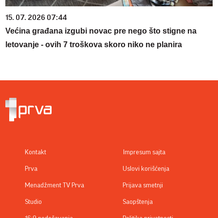
15. 07. 2026 07:44
Većina građana izgubi novac pre nego što stigne na
letovanje - ovih 7 troškova skoro niko ne planira
Kontakt
Impresum sajta
Prva
Uslovi korišćenja
Menadžment TV Prva
Prijava smetnji
Studio
Saopštenja