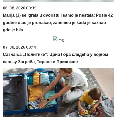
06. 08. 2026 09:39
Marija (3) se igrala u dvorištu i samo je nestala: Posle 42
godine otac je pronašao, zanemeo je kada je saznao
gde je bila
07. 08. 2026 09:14
Сазнања „Политике”: Црна Гора следећа у војном
савезу Загреба, Тиране и Приштине