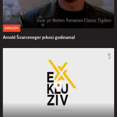
EXKLUZIV
Arnold Švarceneger prkosi godinama!