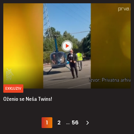
EXKLUZIV
Oženio se Neša Twins!
1
2
56
...