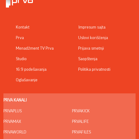
Kontakt
Impresum sajta
Prva
Uslovi korišćenja
Menadžment TV Prva
Prijava smetnji
Studio
Saopštenja
16:9 podešavanja
Politika privatnosti
Oglašavanje
PRVA KANALI
PRVAPLUS
PRVAKICK
PRVAMAX
PRVALIFE
PRVAWORLD
PRVAFILES