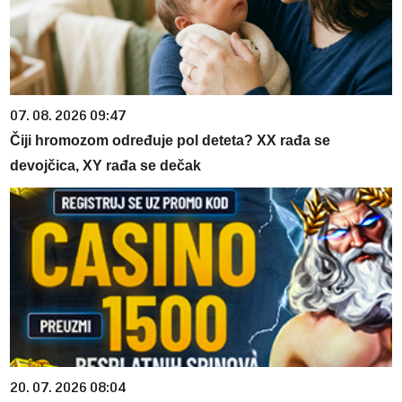
07. 08. 2026 09:47
Čiji hromozom određuje pol deteta? XX rađa se
devojčica, XY rađa se dečak
20. 07. 2026 08:04