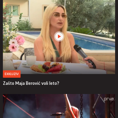
EXKLUZIV
Zašto Maja Berović voli leto?