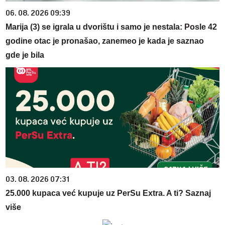
06. 08. 2026 09:39
Marija (3) se igrala u dvorištu i samo je nestala: Posle 42
godine otac je pronašao, zanemeo je kada je saznao
gde je bila
03. 08. 2026 07:31
25.000 kupaca već kupuje uz PerSu Extra. A ti? Saznaj
više