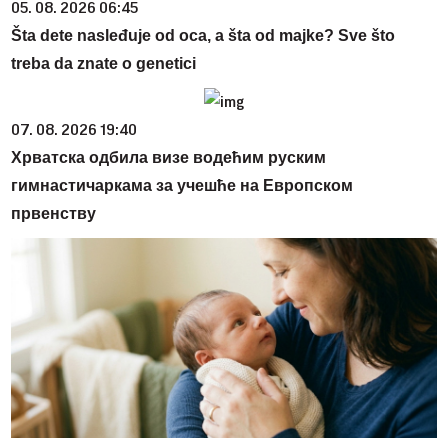
05. 08. 2026 06:45
Šta dete nasleđuje od oca, a šta od majke? Sve što
treba da znate o genetici
07. 08. 2026 19:40
Хрватска одбила визе водећим руским
гимнастичаркама за учешће на Европском
првенству