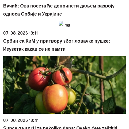
Вучић: Ова посета ће допринети даљем развоју
односа Србије и Украјине
07. 08. 2026 19:11
Србин са КиМ у притвору због ловачке пушке:
Изузетак какав се не памти
07. 08. 2026 19:41
Sunce ga sprži za nekoliko dana: Ovako ćete zaštititi