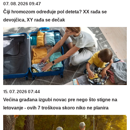
07. 08. 2026 09:47
Čiji hromozom određuje pol deteta? XX rađa se
devojčica, XY rađa se dečak
15. 07. 2026 07:44
Većina građana izgubi novac pre nego što stigne na
letovanje - ovih 7 troškova skoro niko ne planira