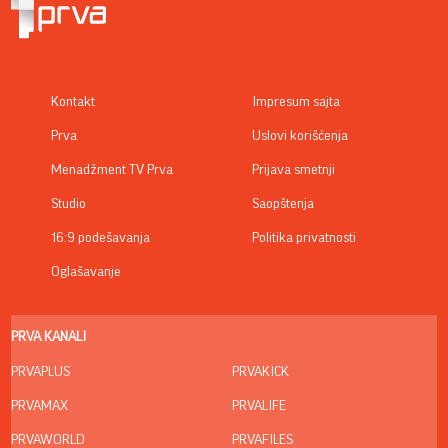
Kontakt
Impresum sajta
Prva
Uslovi korišćenja
Menadžment TV Prva
Prijava smetnji
Studio
Saopštenja
16:9 podešavanja
Politika privatnosti
Oglašavanje
PRVA KANALI
PRVAPLUS
PRVAKICK
PRVAMAX
PRVALIFE
PRVAWORLD
PRVAFILES