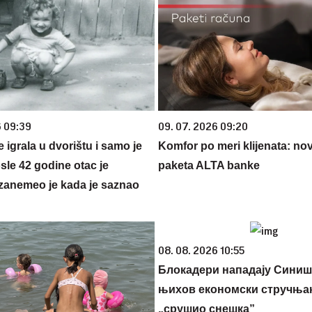
6 09:39
09. 07. 2026 09:20
se igrala u dvorištu i samo je
Komfor po meri klijenata: nova
sle 42 godine otac je
paketa ALTA banke
zanemeo je kada je saznao
08. 08. 2026 10:55
Блокадери нападају Синиш
њихов економски стручња
„срушио снешка”