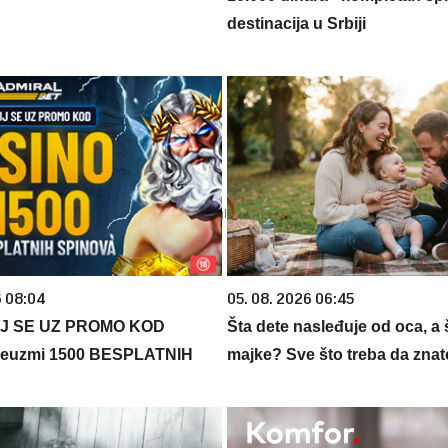
destinacija u Srbiji
6 08:04
05. 08. 2026 06:45
J SE UZ PROMO KOD
Šta dete nasleđuje od oca, a 
euzmi 1500 BESPLATNIH
majke? Sve što treba da znate