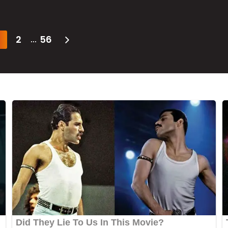
2
56
...