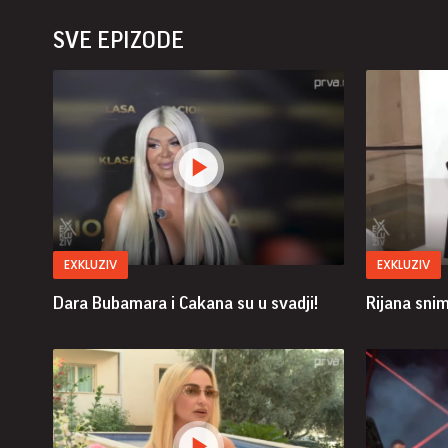
SVE EPIZODE
EXKLUZIV
EXKLUZIV
Dara Bubamara i Cakana su u svadji!
Rijana sni