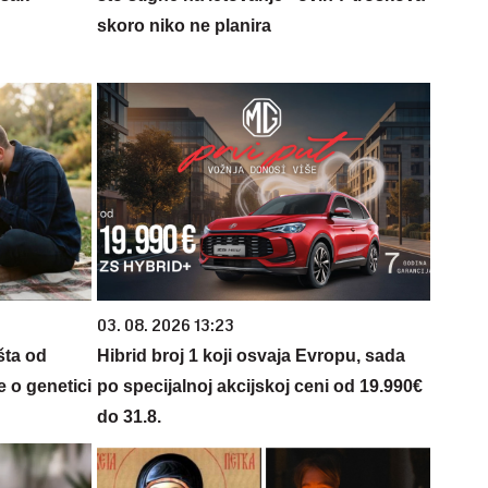
skoro niko ne planira
03. 08. 2026 13:23
šta od
Hibrid broj 1 koji osvaja Evropu, sada
 o genetici
po specijalnoj akcijskoj ceni od 19.990€
do 31.8.