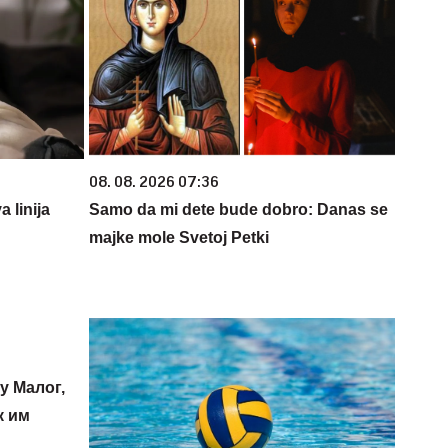
08. 08. 2026 07:36
 linija
Samo da mi dete bude dobro: Danas se
majke mole Svetoj Petki
у Малог,
к им