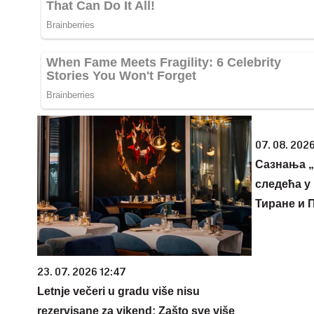
07. 08. 2026
Сазнања „
следећа у 
Тиране и 
23. 07. 2026 12:47
Letnje večeri u gradu više nisu
rezervisane za vikend: Zašto sve više