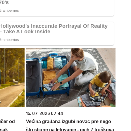
15. 07. 2026 07:44
učer od
Većina građana izgubi novac pre nego
isak
što stigne na letovanje - ovih 7 troškova