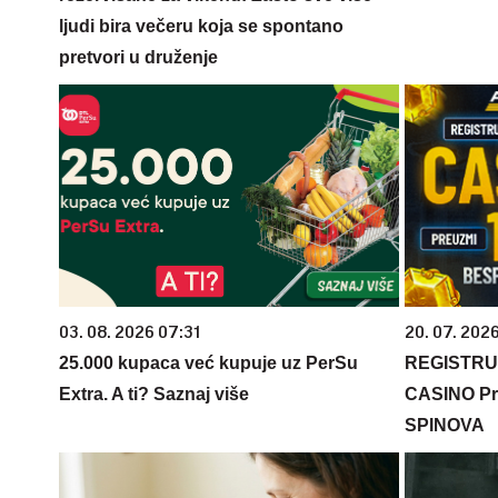
ljudi bira večeru koja se spontano
pretvori u druženje
03. 08. 2026 07:31
20. 07. 202
25.000 kupaca već kupuje uz PerSu
REGISTRU
Extra. A ti? Saznaj više
CASINO Pr
SPINOVA