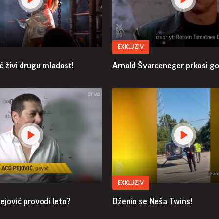
EXKLUZIV
ć živi drugu mladost!
Arnold Švarceneger prkosi g
EXKLUZIV
ejović provodi leto?
Oženio se Neša Twins!