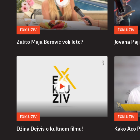
EXKLUZIV
EXKLUZIV
Zašto Maja Berović voli leto?
Jovana Paji
EXKLUZIV
EXKLUZIV
Džina Dejvis o kultnom filmu!
Kako Aco P