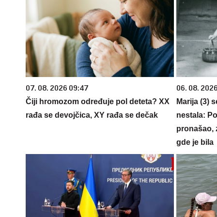
07. 08. 2026 09:47
06. 08. 202
Čiji hromozom određuje pol deteta? XX
Marija (3) 
rađa se devojčica, XY rađa se dečak
nestala: Po
pronašao, 
gde je bila