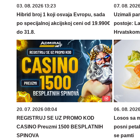
03. 08. 2026 13:23
07. 08. 202
Hibrid broj 1 koji osvaja Evropu, sada
Uzimali par
po specijalnoj akcijskoj ceni od 19.990€
postoje: La
do 31.8.
Hrvatskom
20. 07. 2026 08:04
06. 08. 2026
REGISTRUJ SE UZ PROMO KOD
Losos sa m
CASINO Preuzmi 1500 BESPLATNIH
posni peta
SPINOVA
se pamti