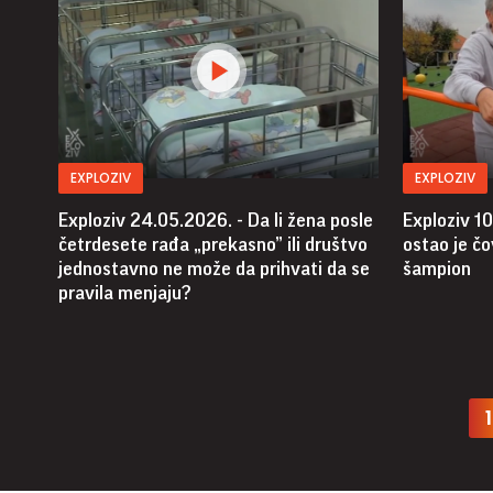
EXPLOZIV
EXPLOZIV
Exploziv 24.05.2026. - Da li žena posle
Exploziv 10
četrdesete rađa „prekasno” ili društvo
ostao je čo
jednostavno ne može da prihvati da se
šampion
pravila menjaju?
1