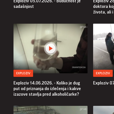
Exploziv 05.07.2026. - Budućnost je
Exploziv 2
sadašnjost
doktora koj
života, ali 
EXPLOZIV
EXPLOZIV
Exploziv 14.06.2026. - Koliko je dug
Exploziv 07
put od priznanja do izlečenja i kakve
izazove stavlja pred alkoholičarke?