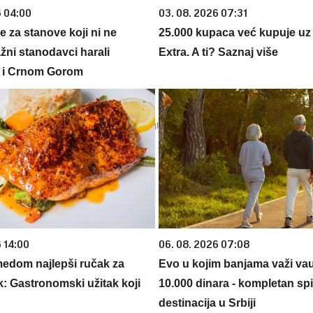
6 04:00
03. 08. 2026 07:31
e za stanove koji ni ne
25.000 kupaca već kupuje uz
žni stanodavci harali
Extra. A ti? Saznaj više
 i Crnom Gorom
 14:00
06. 08. 2026 07:08
edom najlepši ručak za
Evo u kojim banjama važi va
k: Gastronomski užitak koji
10.000 dinara - kompletan sp
destinacija u Srbiji