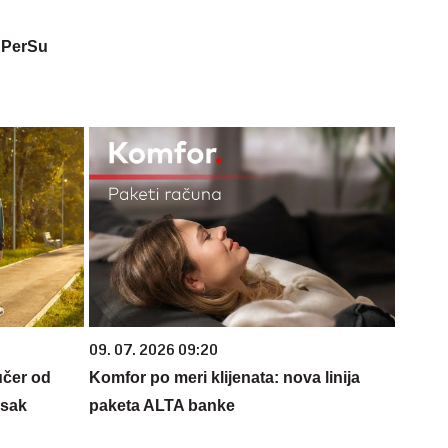
 PerSu
09. 07. 2026 09:20
učer od
Komfor po meri klijenata: nova linija
isak
paketa ALTA banke