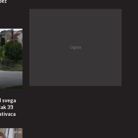
 bez
d svega
čak 39
ativaca