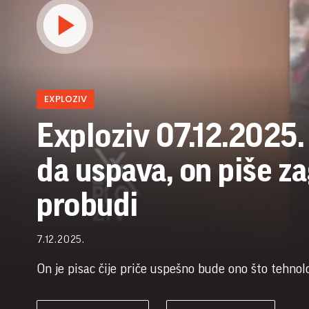
EXPLOZIV
Exploziv 07.12.2025. 
da uspava, on piše z
probudi
7.12.2025.
On je pisac čije priče uspešno bude ono što tehnol