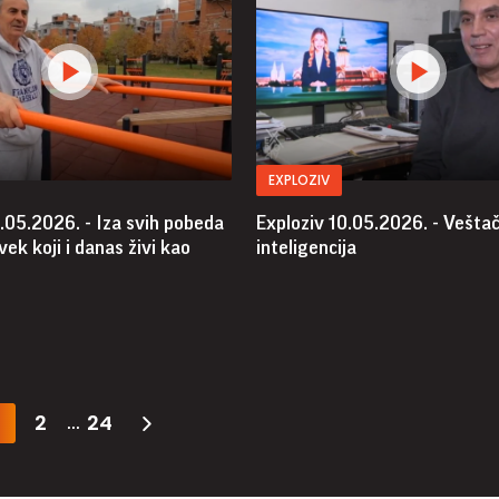
EXPLOZIV
.05.2026. - Iza svih pobeda
Exploziv 10.05.2026. - Vešta
vek koji i danas živi kao
inteligencija
2
24
...