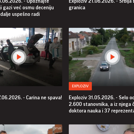
8.06.2026. - Upoznajte
Exploziv 21.06.2026. - Srbija
i gazi već osmu deceniju
granica
i dalje uspešno radi
EXPLOZIV
.06.2026. - Carina ne spava!
Exploziv 31.05.2026. - Selo o
2.600 stanovnika, a iz njega 
doktora nauka i 37 reprezent