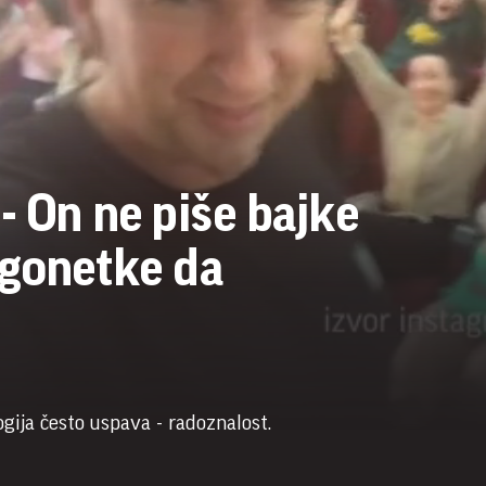
- On ne piše bajke
agonetke da
ogija često uspava - radoznalost.