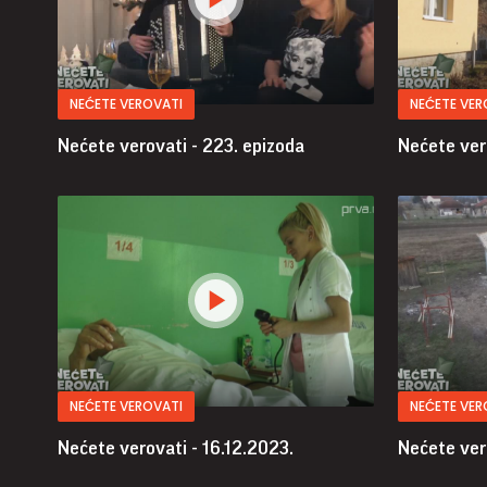
NEĆETE VEROVATI
NEĆETE VER
Nećete verovati - 223. epizoda
Nećete ver
NEĆETE VEROVATI
NEĆETE VER
Nećete verovati - 16.12.2023.
Nećete ver