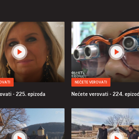
OVATI
NEĆETE VEROVATI
ovati - 225. epizoda
Nećete verovati - 224. epizo