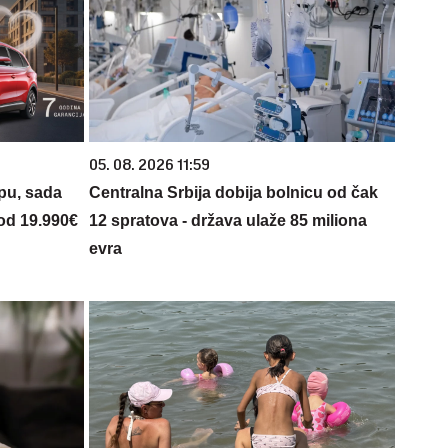
05. 08. 2026 11:59
opu, sada
Centralna Srbija dobija bolnicu od čak
 od 19.990€
12 spratova - država ulaže 85 miliona
evra