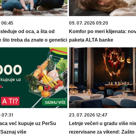
6 06:45
09. 07. 2026 09:20
sleđuje od oca, a šta od
Komfor po meri klijenata: nova
što treba da znate o genetici
paketa ALTA banke
6 07:31
23. 07. 2026 12:47
aca već kupuje uz PerSu
Letnje večeri u gradu više ni
? Saznaj više
rezervisane za vikend: Zašto 