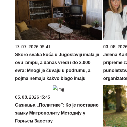
17. 07. 2026 09:41
03. 08. 2026
Skoro svaka kuća u Jugoslaviji imala je
Jelena Karl
ovu lampu, a danas vredi i do 2.000
pripreme z
evra: Mnogi je čuvaju u podrumu, a
punoletstva
pojma nemaju kakvo blago imaju
organizato
05. 08. 2026 15:45
Сазнања „Политике”: Ко је поставио
замку Митрополиту Методију у
Горњем Заостру