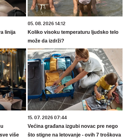
05. 08. 2026 14:12
 linija
Koliko visoku temperaturu ljudsko telo
može da izdrži?
15. 07. 2026 07:44
su
Većina građana izgubi novac pre nego
sve više
što stigne na letovanje - ovih 7 troškova