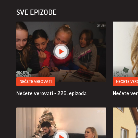
SVE EPIZODE
NEĆETE VEROVATI
NEĆETE VER
Nećete verovati - 226. epizoda
Nećete ver