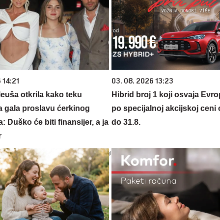
 14:21
03. 08. 2026 13:23
euša otkrila kako teku
Hibrid broj 1 koji osvaja Evr
a gala proslavu ćerkinog
po specijalnoj akcijskoj ceni
: Duško će biti finansijer, a ja
do 31.8.
r