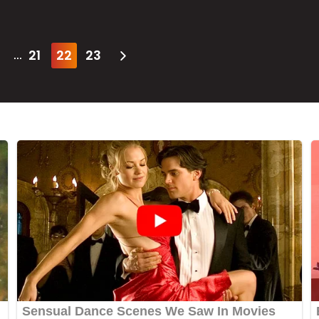
21
22
23
...