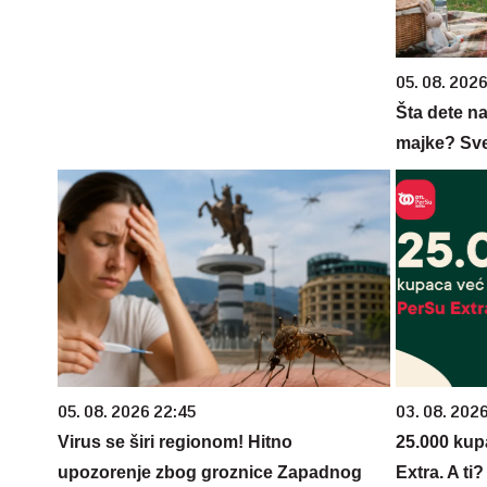
05. 08. 202
Šta dete na
majke? Sve 
05. 08. 2026 22:45
03. 08. 202
Virus se širi regionom! Hitno
25.000 kup
upozorenje zbog groznice Zapadnog
Extra. A ti