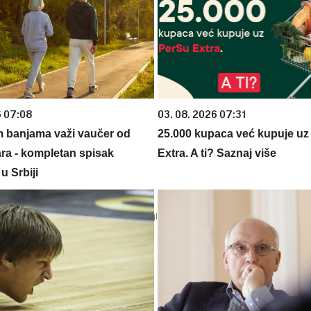
6 07:08
03. 08. 2026 07:31
m banjama važi vaučer od
25.000 kupaca već kupuje uz
ara - kompletan spisak
Extra. A ti? Saznaj više
u Srbiji