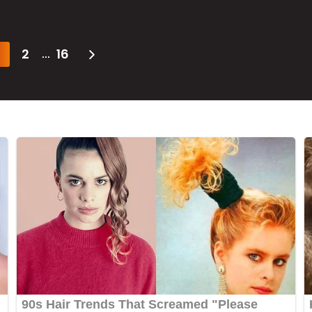
2
16
...