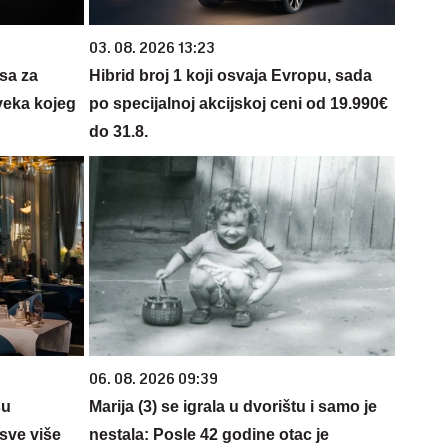
03. 08. 2026 13:23
isa za
Hibrid broj 1 koji osvaja Evropu, sada
veka kojeg
po specijalnoj akcijskoj ceni od 19.990€
do 31.8.
06. 08. 2026 09:39
su
Marija (3) se igrala u dvorištu i samo je
sve više
nestala: Posle 42 godine otac je