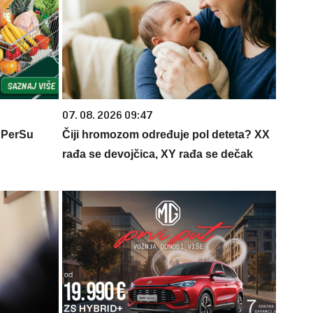
07. 08. 2026 09:47
 PerSu
Čiji hromozom određuje pol deteta? XX
rađa se devojčica, XY rađa se dečak