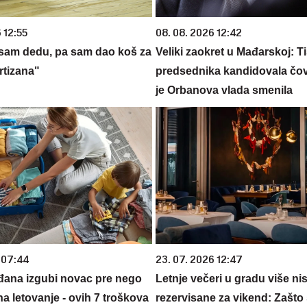
 12:55
08. 08. 2026 12:42
sam dedu, pa sam dao koš za
Veliki zaokret u Mađarskoj: T
tizana"
predsednika kandidovala čo
je Orbanova vlada smenila
 07:44
23. 07. 2026 12:47
đana izgubi novac pre nego
Letnje večeri u gradu više ni
na letovanje - ovih 7 troškova
rezervisane za vikend: Zašto 