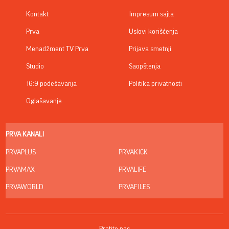
Kontakt
Impresum sajta
Prva
Uslovi korišćenja
Menadžment TV Prva
Prijava smetnji
Studio
Saopštenja
16:9 podešavanja
Politika privatnosti
Oglašavanje
PRVA KANALI
PRVAPLUS
PRVAKICK
PRVAMAX
PRVALIFE
PRVAWORLD
PRVAFILES