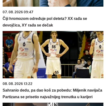
07. 08. 2026 09:47
Čiji hromozom određuje pol deteta? XX rađa se
devojčica, XY rađa se dečak
08. 08. 2026 13:22
Sahranio dedu, pa dao koš za pobedu: Miljenik navijača
Partizana se prisetio najvažnijeg trenutka u karijeri