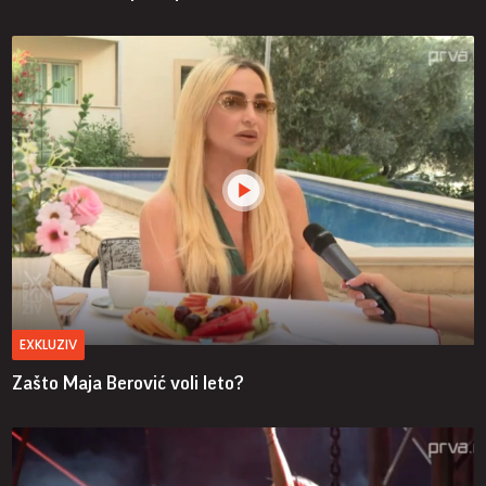
EXKLUZIV
Zašto Maja Berović voli leto?