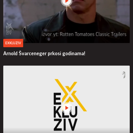
EXKLUZIV
Arnold Švarceneger prkosi godinama!