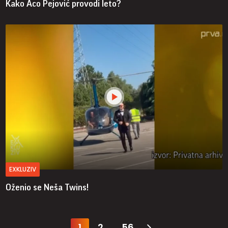
Kako Aco Pejović provodi leto?
EXKLUZIV
Oženio se Neša Twins!
1
2
56
...