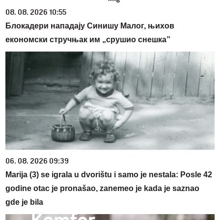
08. 08. 2026 10:55
Блокадери нападају Синишу Малог, њихов
економски стручњак им „срушио снешка”
06. 08. 2026 09:39
Marija (3) se igrala u dvorištu i samo je nestala: Posle 42
godine otac je pronašao, zanemeo je kada je saznao
gde je bila