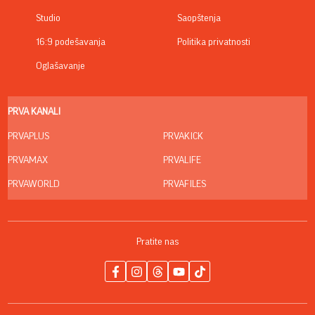
Studio
Saopštenja
16:9 podešavanja
Politika privatnosti
Oglašavanje
PRVA KANALI
PRVAPLUS
PRVAKICK
PRVAMAX
PRVALIFE
PRVAWORLD
PRVAFILES
Pratite nas