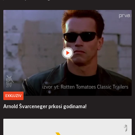
EXKLUZIV
Arnold Švarceneger prkosi godinama!