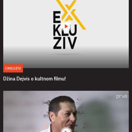
EXKLUZIV
Džina Dejvis o kultnom filmu!