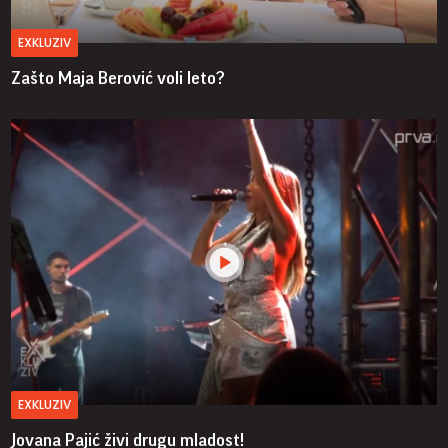
EXKLUZIV
Zašto Maja Berović voli leto?
EXKLUZIV
Jovana Pajić živi drugu mladost!