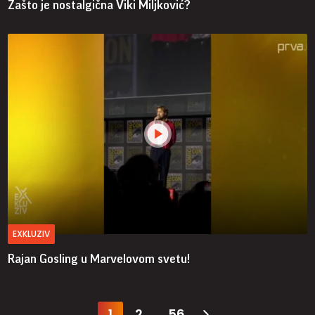
Zašto je nostalgična Viki Miljković?
EXKLUZIV
Rajan Gosling u Marvelovom svetu!
1
2
56
...