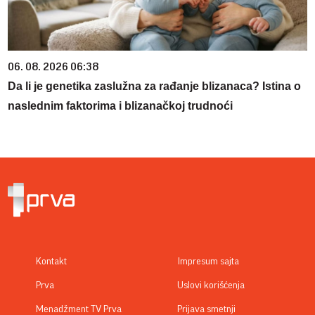
06. 08. 2026 06:38
Da li je genetika zaslužna za rađanje blizanaca? Istina o
naslednim faktorima i blizanačkoj trudnoći
Kontakt
Impresum sajta
Prva
Uslovi korišćenja
Menadžment TV Prva
Prijava smetnji