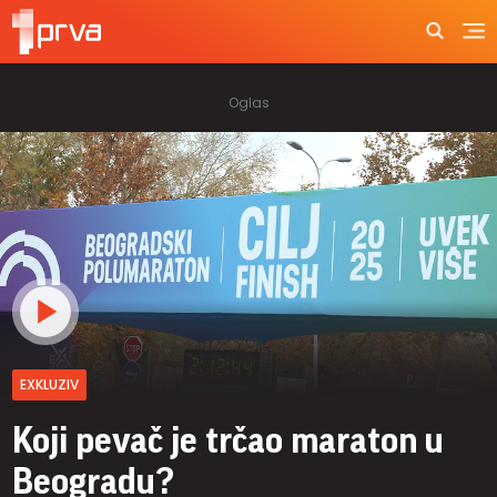
EXKLUZIV
Koji pevač je trčao maraton u
Beogradu?