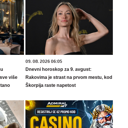
09. 08. 2026 06:05
su
Dnevni horoskop za 9. avgust:
sve više
Rakovima je strast na prvom mestu, kod
ntano
Škorpija raste napetost