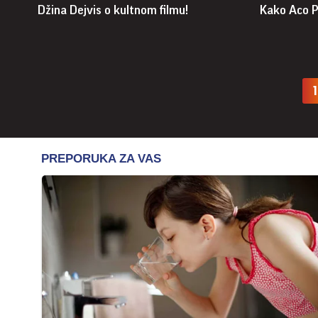
Džina Dejvis o kultnom filmu!
Kako Aco P
1