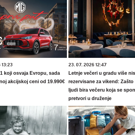
 13:23
23. 07. 2026 12:47
 1 koji osvaja Evropu, sada
Letnje večeri u gradu više ni
noj akcijskoj ceni od 19.990€
rezervisane za vikend: Zašto 
ljudi bira večeru koja se spo
pretvori u druženje