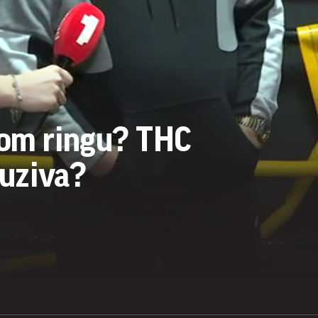
kom ringu? THC
luziva?