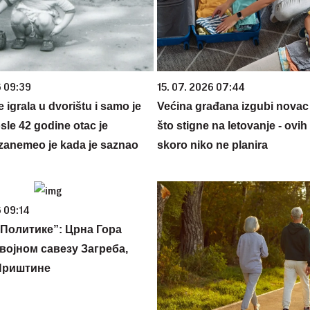
6 09:39
15. 07. 2026 07:44
se igrala u dvorištu i samo je
Većina građana izgubi novac
sle 42 godine otac je
što stigne na letovanje - ovih
zanemeo je kada je saznao
skoro niko ne planira
 09:14
Политике”: Црна Гора
војном савезу Загреба,
Приштине