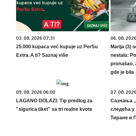
03. 08. 2026 07:31
06. 08. 202
25.000 kupaca već kupuje uz PerSu
Marija (3) 
Extra. A ti? Saznaj više
nestala: Po
pronašao, 
gde je bila
09. 08. 2026 06:00
07. 08. 2026
LAGANO DOLAZI: Tip predlog za
Сазнања „
"sigurica tiket" sa tri realne kvote
следећа у 
Тиране и 