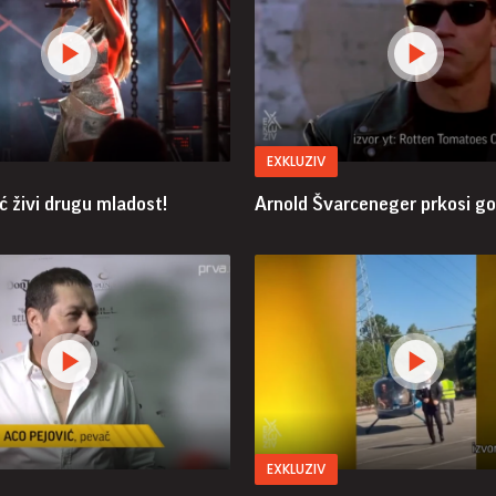
EXKLUZIV
ć živi drugu mladost!
Arnold Švarceneger prkosi g
EXKLUZIV