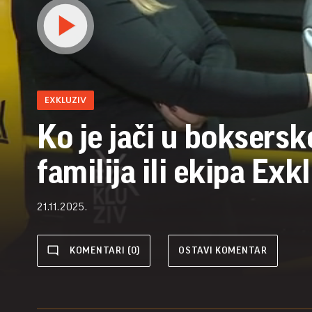
EXKLUZIV
Ko je jači u boksers
familija ili ekipa Exk
21.11.2025.
KOMENTARI (0)
OSTAVI KOMENTAR