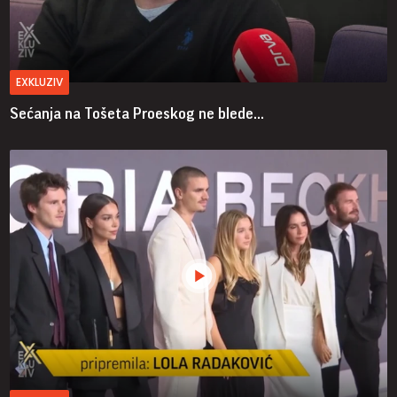
EXKLUZIV
Sećanja na Tošeta Proeskog ne blede...