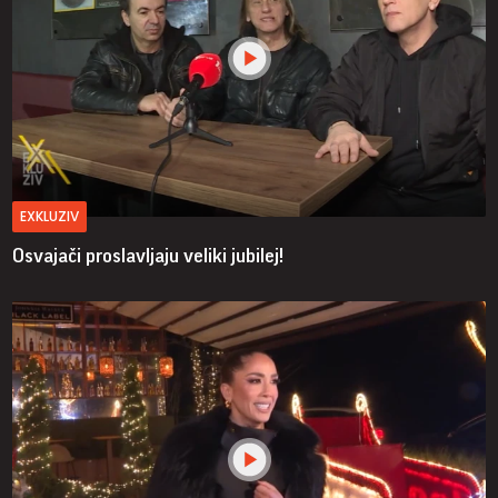
EXKLUZIV
Osvajači proslavljaju veliki jubilej!