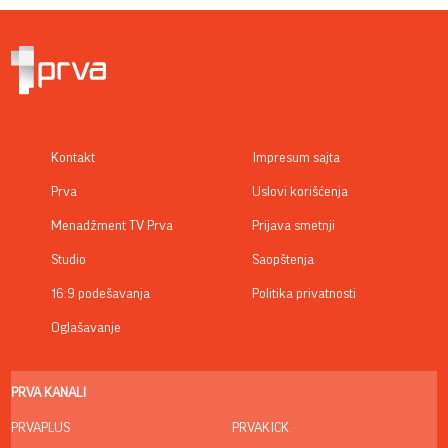
Kontakt
Impresum sajta
Prva
Uslovi korišćenja
Menadžment TV Prva
Prijava smetnji
Studio
Saopštenja
16:9 podešavanja
Politika privatnosti
Oglašavanje
PRVA KANALI
PRVAPLUS
PRVAKICK