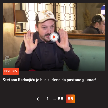
EXKLUZIV
Stefanu Radonjiću je bilo suđeno da postane glumac!
1
55
56
...