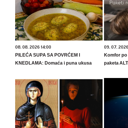
08. 08. 2026 14:00
09. 07. 202
PILEĆA SUPA SA POVRĆEM I
Komfor po m
KNEDLAMA: Domaća i puna ukusa
paketa AL