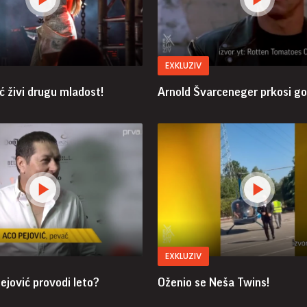
EXKLUZIV
ć živi drugu mladost!
Arnold Švarceneger prkosi g
EXKLUZIV
ejović provodi leto?
Oženio se Neša Twins!