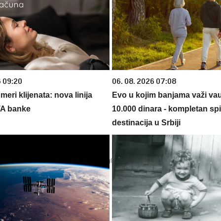
6 09:20
06. 08. 2026 07:08
eri klijenata: nova linija
Evo u kojim banjama važi va
TA banke
10.000 dinara - kompletan sp
destinacija u Srbiji