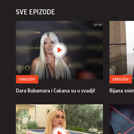
SVE EPIZODE
EXKLUZIV
EXKLUZIV
Dara Bubamara i Cakana su u svadji!
Rijana sni