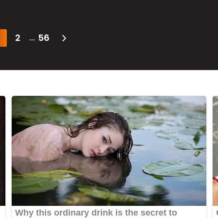
2
56
...