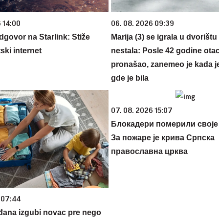
 14:00
06. 08. 2026 09:39
govor na Starlink: Stiže
Marija (3) se igrala u dvorištu
tski internet
nestala: Posle 42 godine otac
pronašao, zanemeo je kada j
gde je bila
07. 08. 2026 15:07
Блокадери померили своје
За пожаре је крива Српска
православна црква
 07:44
đana izgubi novac pre nego