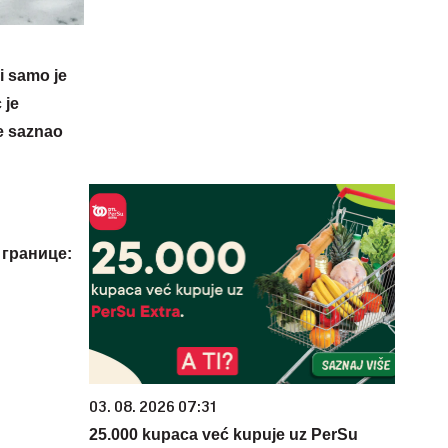
 i samo je
 je
e saznao
 границе:
03. 08. 2026 07:31
25.000 kupaca već kupuje uz PerSu