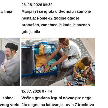
06. 08. 2026 09:39
 linija
Marija (3) se igrala u dvorištu i samo je
nestala: Posle 42 godine otac je
pronašao, zanemeo je kada je saznao
gde je bila
15. 07. 2026 07:44
i snimci
Većina građana izgubi novac pre nego
ovnog vođe
što stigne na letovanje - ovih 7 troškova