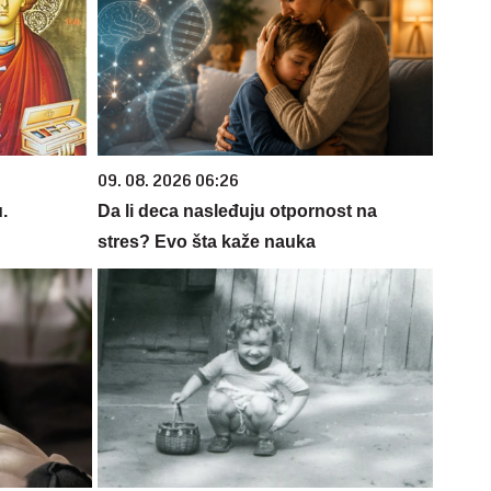
09. 08. 2026 06:26
.
Da li deca nasleđuju otpornost na
stres? Evo šta kaže nauka