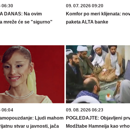
6 06:30
09. 07. 2026 09:20
ZA DANAS: Na ovim
Komfor po meri klijenata: nova
 mreže će se "sigurno"
paketa ALTA banke
6 06:04
09. 08. 2026 06:23
samopouzdanje: Ljudi mahom
POGLEDAJTE: Objavljeni prv
ijatnu stvar u javnosti, jača
Modžtabe Hamneija kao vrh