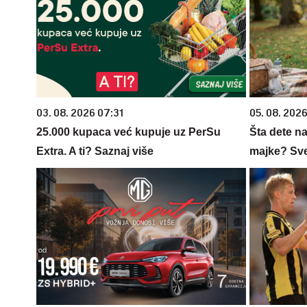
03. 08. 2026 07:31
05. 08. 202
25.000 kupaca već kupuje uz PerSu
Šta dete na
Extra. A ti? Saznaj više
majke? Sve 