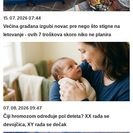
15. 07. 2026 07:44
Većina građana izgubi novac pre nego što stigne na
letovanje - ovih 7 troškova skoro niko ne planira
07. 08. 2026 09:47
Čiji hromozom određuje pol deteta? XX rađa se
devojčica, XY rađa se dečak