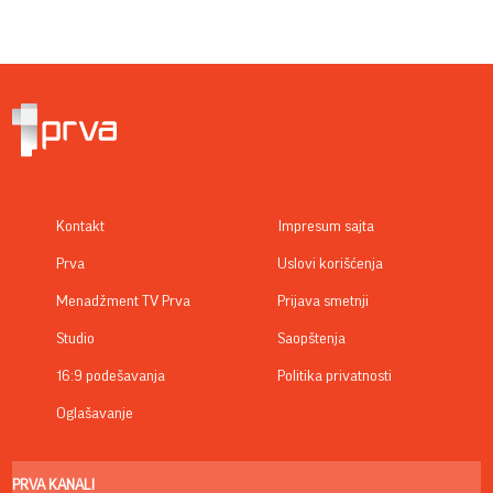
Kontakt
Impresum sajta
Prva
Uslovi korišćenja
Menadžment TV Prva
Prijava smetnji
Studio
Saopštenja
16:9 podešavanja
Politika privatnosti
Oglašavanje
PRVA KANALI