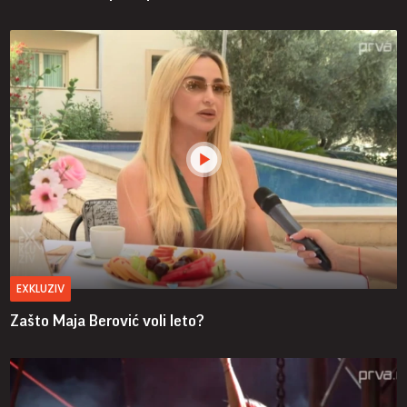
EXKLUZIV
Zašto Maja Berović voli leto?