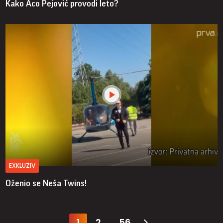
Kako Aco Pejović provodi leto?
EXKLUZIV
Oženio se Neša Twins!
1
2
56
...