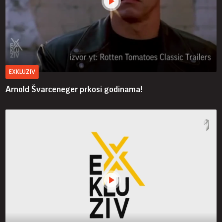
EXKLUZIV
Arnold Švarceneger prkosi godinama!