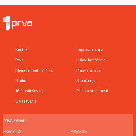
Kontakt
Impresum sajta
Prva
Uslovi korišćenja
Menadžment TV Prva
Prijava smetnji
Studio
Saopštenja
16:9 podešavanja
Politika privatnosti
Oglašavanje
PRVA KANALI
PRVAPLUS
PRVAKICK