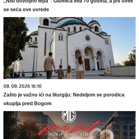
,,Nisi dovoljno lepa": Glumica ima 70 godina, a još uvek
se seća ove uvrede
08. 08. 2026 16:10
Zašto je važno ići na liturgiju: Nedeljom se porodica
okuplja pred Bogom