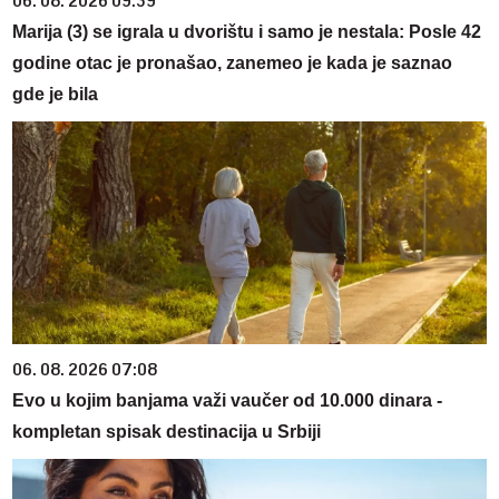
06. 08. 2026 09:39
Marija (3) se igrala u dvorištu i samo je nestala: Posle 42
godine otac je pronašao, zanemeo je kada je saznao
gde je bila
06. 08. 2026 07:08
Evo u kojim banjama važi vaučer od 10.000 dinara -
kompletan spisak destinacija u Srbiji