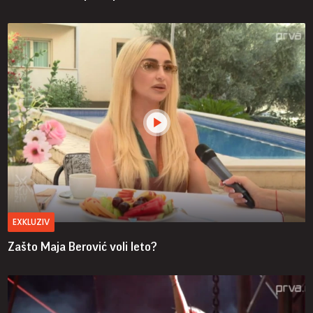
EXKLUZIV
Zašto Maja Berović voli leto?