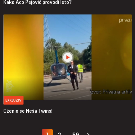
Kako Aco Pejović provodi leto?
EXKLUZIV
Oženio se Neša Twins!
1
2
56
...