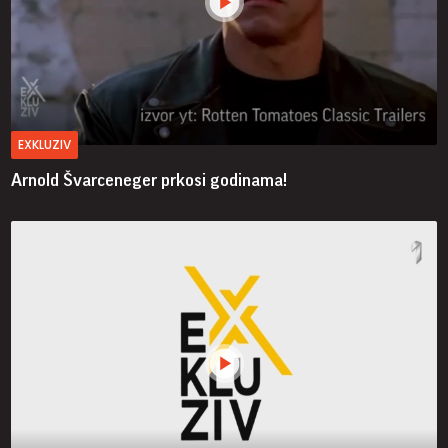
EXKLUZIV
Arnold Švarceneger prkosi godinama!