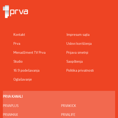
Kontakt
Impresum sajta
Prva
Uslovi korišćenja
Menadžment TV Prva
Prijava smetnji
Studio
Saopštenja
16:9 podešavanja
Politika privatnosti
Oglašavanje
PRVA KANALI
PRVAPLUS
PRVAKICK
PRVAMAX
PRVALIFE