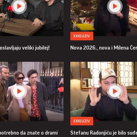
EXKLUZIV
slavljaju veliki jubilej!
Nova 2026., nova i Milena Ćer
EXKLUZIV
 potrebno da znate o drami
Stefanu Radonjiću je bilo suđ