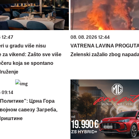
6 12:47
08. 08. 2026 12:44
ri u gradu više nisu
VATRENA LAVINA PROGUTA
 za vikend: Zašto sve više
Zelenski zažalio zbog napada
večeru koja se spontano
druženje
 09:14
Политике”: Црна Гора
војном савезу Загреба,
Приштине