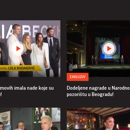
EXKLUZIV
movih imala nade koje su
Dodeljene nagrade u Narodn
!
pozorištu u Beogradu!