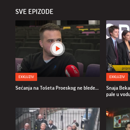
SVE EPIZODE
EXKLUZIV
EXKLUZIV
Sećanja na Tošeta Proeskog ne blede...
Snaja Beka
pale u vodu