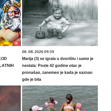
06. 08. 2026 09:39
KOD
Marija (3) se igrala u dvorištu i samo je
PLATNIH
nestala: Posle 42 godine otac je
pronašao, zanemeo je kada je saznao
gde je bila