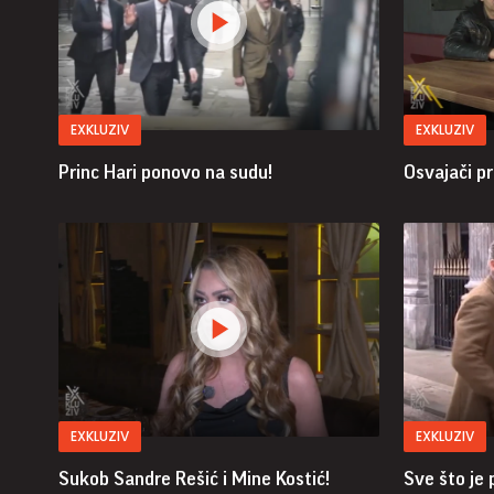
EXKLUZIV
EXKLUZIV
Princ Hari ponovo na sudu!
Osvajači pro
EXKLUZIV
EXKLUZIV
Sukob Sandre Rešić i Mine Kostić!
Sve što je