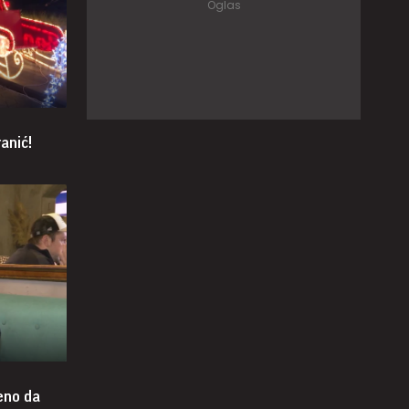
anić!
eno da