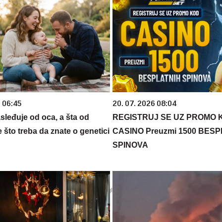
6 06:45
20. 07. 2026 08:04
sleđuje od oca, a šta od
REGISTRUJ SE UZ PROMO 
što treba da znate o genetici
CASINO Preuzmi 1500 BES
SPINOVA