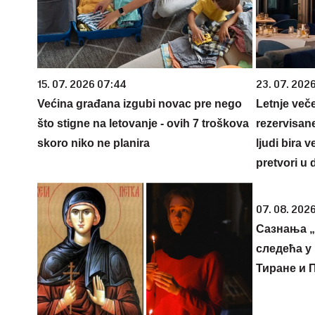
15. 07. 2026 07:44
23. 07. 202
Većina građana izgubi novac pre nego
Letnje veče
što stigne na letovanje - ovih 7 troškova
rezervisane
skoro niko ne planira
ljudi bira 
pretvori u 
07. 08. 2026
Сазнања „
следећа у 
Тиране и 