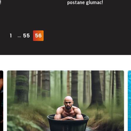
!
postane glumac!
1
55
56
...