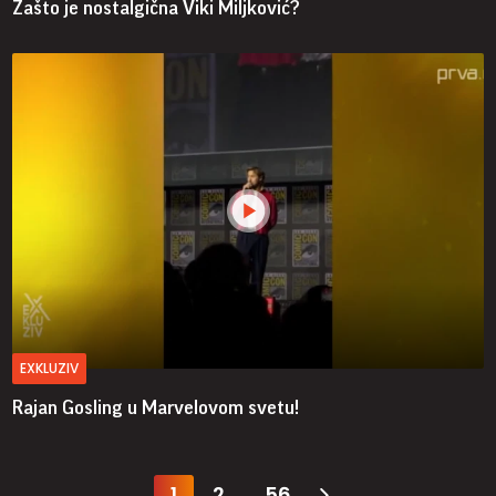
Zašto je nostalgična Viki Miljković?
EXKLUZIV
Rajan Gosling u Marvelovom svetu!
1
2
56
...