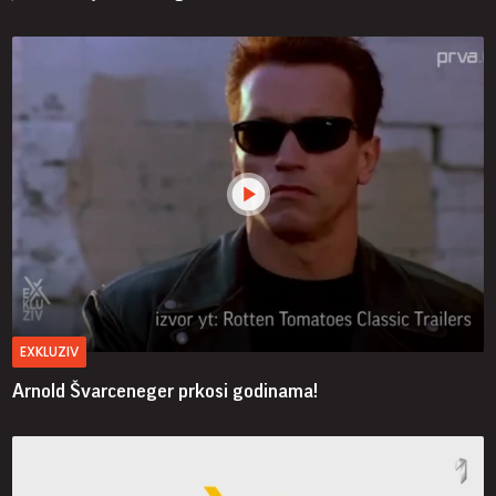
EXKLUZIV
Arnold Švarceneger prkosi godinama!