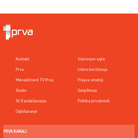
Kontakt
Impresum sajta
Prva
Uslovi korišćenja
Menadžment TV Prva
Prijava smetnji
Studio
Saopštenja
16:9 podešavanja
Politika privatnosti
Oglašavanje
PRVA KANALI