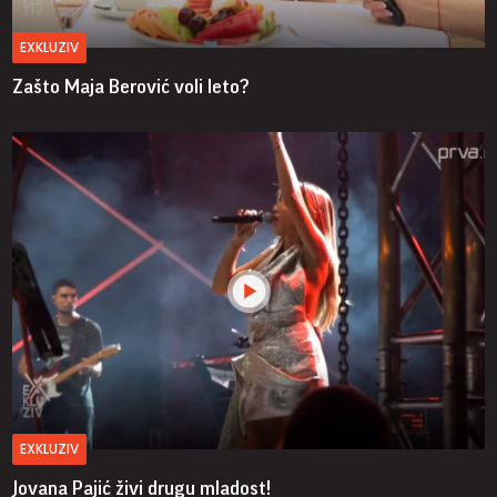
EXKLUZIV
Zašto Maja Berović voli leto?
EXKLUZIV
Jovana Pajić živi drugu mladost!