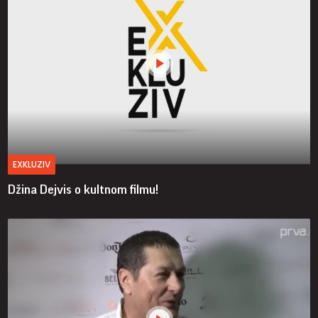
EXKLUZIV
Džina Dejvis o kultnom filmu!