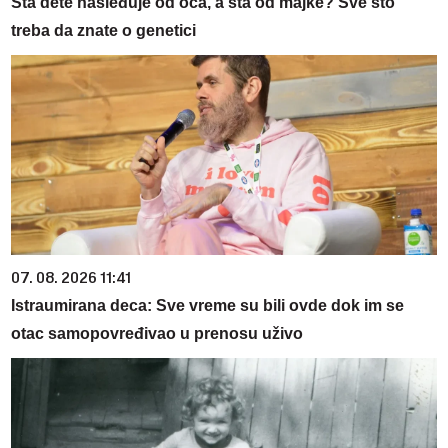
Šta dete nasleđuje od oca, a šta od majke? Sve što
treba da znate o genetici
07. 08. 2026 11:41
Istraumirana deca: Sve vreme su bili ovde dok im se
otac samopovređivao u prenosu uživo