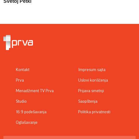
Svetoj Petki
Kontakt
Impresum sajta
Prva
Uslovi korišćenja
Menadžment TV Prva
Prijava smetnji
Studio
Saopštenja
16:9 podešavanja
Politika privatnosti
Oglašavanje