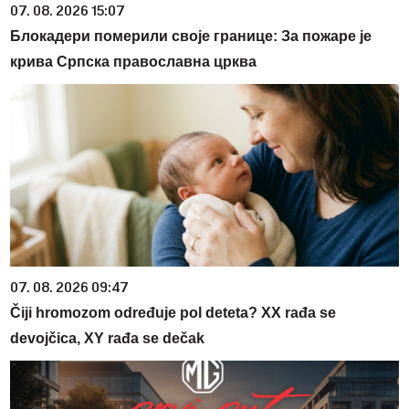
07. 08. 2026 15:07
Блокадери померили своје границе: За пожаре је
крива Српска православна црква
07. 08. 2026 09:47
Čiji hromozom određuje pol deteta? XX rađa se
devojčica, XY rađa se dečak