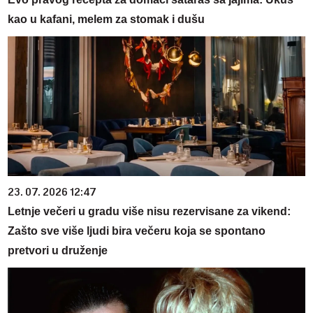
kao u kafani, melem za stomak i dušu
23. 07. 2026 12:47
Letnje večeri u gradu više nisu rezervisane za vikend:
Zašto sve više ljudi bira večeru koja se spontano
pretvori u druženje