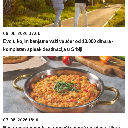
06. 08. 2026 07:08
Evo u kojim banjama važi vaučer od 10.000 dinara -
kompletan spisak destinacija u Srbiji
07. 08. 2026 18:16
Evo pravog recepta za domaći sataraš sa jajima: Ukus