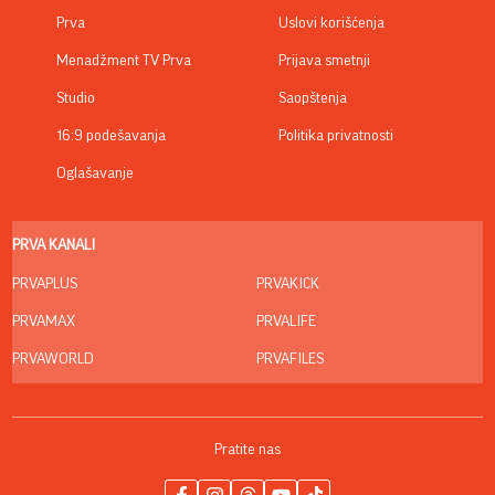
Prva
Uslovi korišćenja
Menadžment TV Prva
Prijava smetnji
Studio
Saopštenja
16:9 podešavanja
Politika privatnosti
Oglašavanje
PRVA KANALI
PRVAPLUS
PRVAKICK
PRVAMAX
PRVALIFE
PRVAWORLD
PRVAFILES
Pratite nas