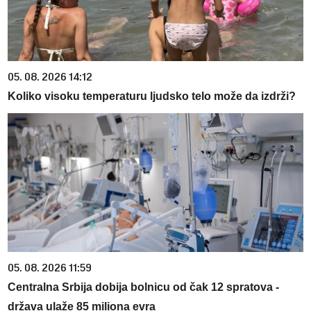
05. 08. 2026 14:12
Koliko visoku temperaturu ljudsko telo može da izdrži?
05. 08. 2026 11:59
Centralna Srbija dobija bolnicu od čak 12 spratova -
država ulaže 85 miliona evra