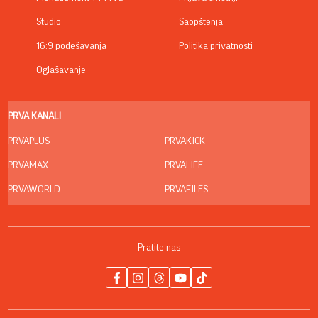
Studio
Saopštenja
16:9 podešavanja
Politika privatnosti
Oglašavanje
PRVA KANALI
PRVAPLUS
PRVAKICK
PRVAMAX
PRVALIFE
PRVAWORLD
PRVAFILES
Pratite nas