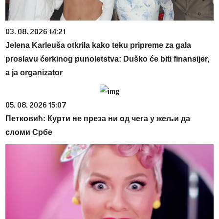
03. 08. 2026 14:21
Jelena Karleuša otkrila kako teku pripreme za gala
proslavu ćerkinog punoletstva: Duško će biti finansijer,
a ja organizator
05. 08. 2026 15:07
Петковић: Курти не преза ни од чега у жељи да
сломи Србе