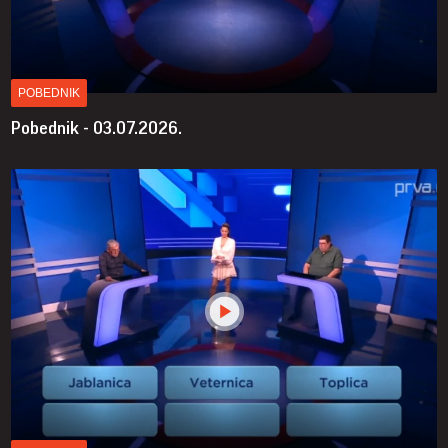
POBEDNIK
Pobednik - 03.07.2026.