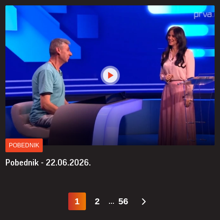
POBEDNIK
Pobednik - 22.06.2026.
1
2
56
...