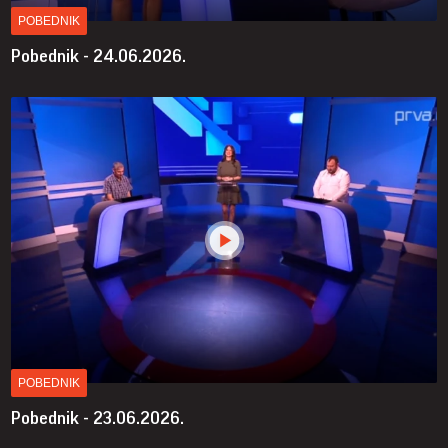
POBEDNIK
Pobednik - 24.06.2026.
POBEDNIK
Pobednik - 23.06.2026.