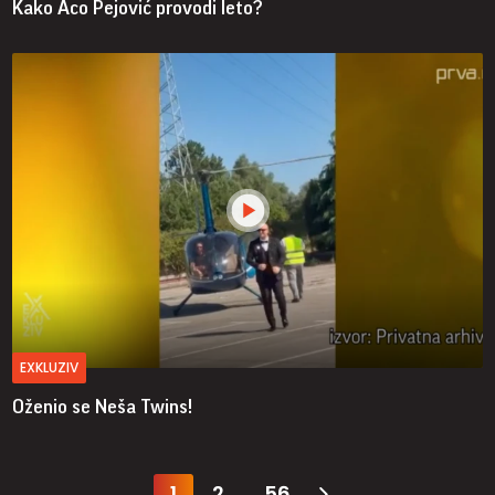
Kako Aco Pejović provodi leto?
EXKLUZIV
Oženio se Neša Twins!
1
2
56
...