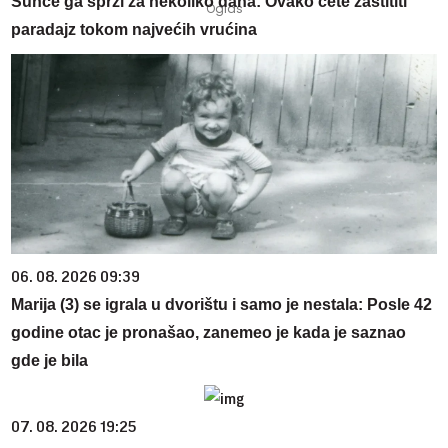
Sunce ga sprži za nekoliko dana: Ovako ćete zaštititi
paradajz tokom najvećih vrućina
06. 08. 2026 09:39
Marija (3) se igrala u dvorištu i samo je nestala: Posle 42
godine otac je pronašao, zanemeo je kada je saznao
gde je bila
07. 08. 2026 19:25