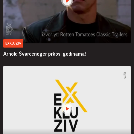
EXKLUZIV
Arnold Švarceneger prkosi godinama!