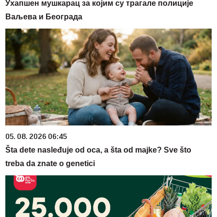
Ухапшен мушкарац за којим су трагале полиције
Ваљева и Београда
05. 08. 2026 06:45
Šta dete nasleđuje od oca, a šta od majke? Sve što
treba da znate o genetici