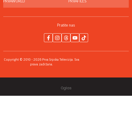
PRVAWORLD
PRVAFILES
Pratite nas
Copyright © 2010 - 2026 Prva Srpska Televizija. Sva
prava zadržana.