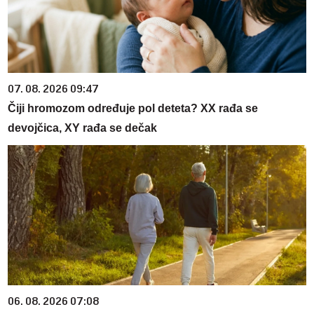
07. 08. 2026 09:47
Čiji hromozom određuje pol deteta? XX rađa se
devojčica, XY rađa se dečak
06. 08. 2026 07:08