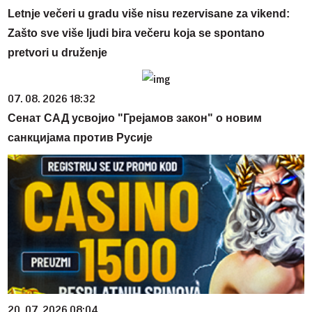
Letnje večeri u gradu više nisu rezervisane za vikend:
Zašto sve više ljudi bira večeru koja se spontano
pretvori u druženje
07. 08. 2026 18:32
Сенат САД усвојио "Грејамов закон" о новим
санкцијама против Русије
20. 07. 2026 08:04