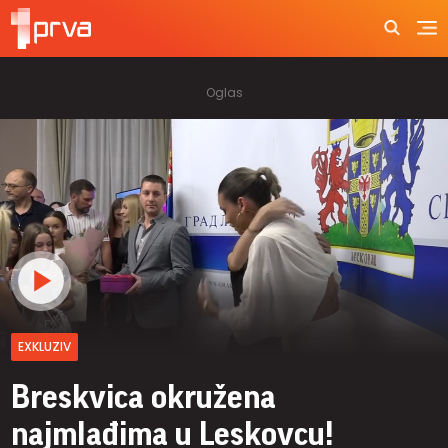
EXKLUZIV
Breskvica okružena
najmlađima u Leskovcu!