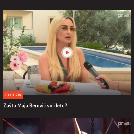
EXKLUZIV
Zašto Maja Berović voli leto?