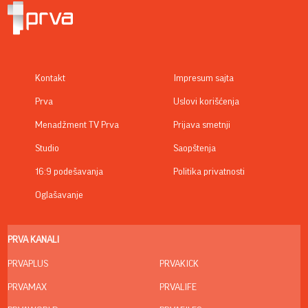
Kontakt
Impresum sajta
Prva
Uslovi korišćenja
Menadžment TV Prva
Prijava smetnji
Studio
Saopštenja
16:9 podešavanja
Politika privatnosti
Oglašavanje
PRVA KANALI
PRVAPLUS
PRVAKICK
PRVAMAX
PRVALIFE