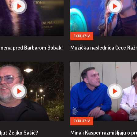
EXKLUZIV
mena pred Barbarom Bobak!
Muzička naslednica Cece Ražn
EXKLUZIV
ljut Željko Šašić?
Mina i Kasper razmišljaju o pr