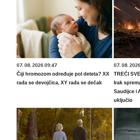
07. 08. 2026 09:47
07. 08. 2026
Čiji hromozom određuje pol deteta? XX
TREĆI SV
rađa se devojčica, XY rađa se dečak
Irak sprem
Saudijce i
uključio