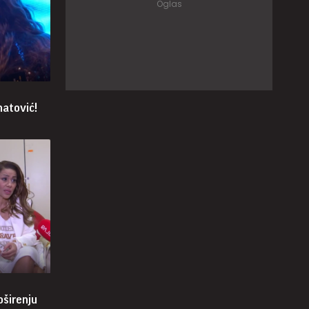
atović!
oširenju