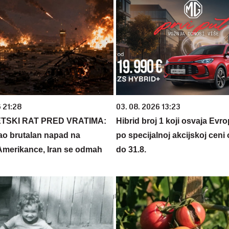
 21:28
03. 08. 2026 13:23
ETSKI RAT PRED VRATIMA:
Hibrid broj 1 koji osvaja Evr
ao brutalan napad na
po specijalnoj akcijskoj ceni
 Amerikance, Iran se odmah
do 31.8.