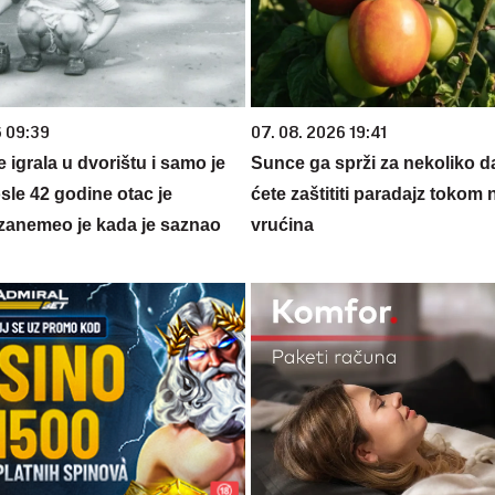
6 09:39
07. 08. 2026 19:41
se igrala u dvorištu i samo je
Sunce ga sprži za nekoliko 
sle 42 godine otac je
ćete zaštititi paradajz tokom 
zanemeo je kada je saznao
vrućina