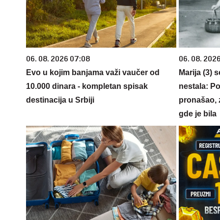
06. 08. 2026 07:08
06. 08. 202
Evo u kojim banjama važi vaučer od
Marija (3) 
10.000 dinara - kompletan spisak
nestala: Po
destinacija u Srbiji
pronašao, 
gde je bila