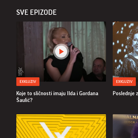
SVE EPIZODE
EXKLUZIV
EXKLUZIV
Koje to sličnosti imaju Ilda i Gordana
Poslednje 
Šaulić?