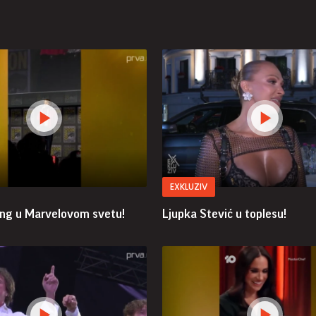
EXKLUZIV
ing u Marvelovom svetu!
Ljupka Stević u toplesu!