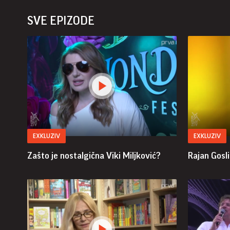
SVE EPIZODE
EXKLUZIV
EXKLUZIV
Zašto je nostalgična Viki Miljković?
Rajan Gosl