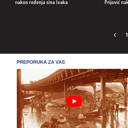
nakon rođenja sina Isaka
Prijović n
1