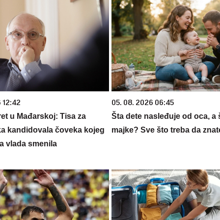
 12:42
05. 08. 2026 06:45
ret u Mađarskoj: Tisa za
Šta dete nasleđuje od oca, a 
a kandidovala čoveka kojeg
majke? Sve što treba da znate
a vlada smenila