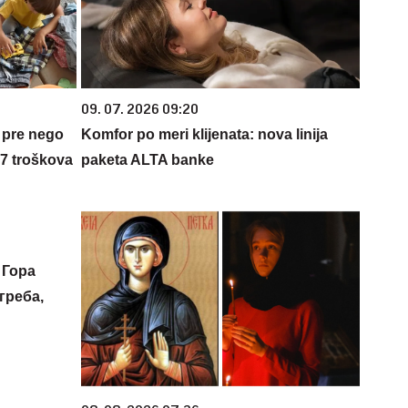
09. 07. 2026 09:20
 pre nego
Komfor po meri klijenata: nova linija
 7 troškova
paketa ALTA banke
 Гора
греба,