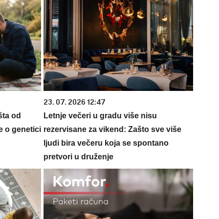
23. 07. 2026 12:47
šta od
Letnje večeri u gradu više nisu
 o genetici
rezervisane za vikend: Zašto sve više
ljudi bira večeru koja se spontano
pretvori u druženje