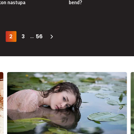
akon nastupa
bend?
2
3
56
...