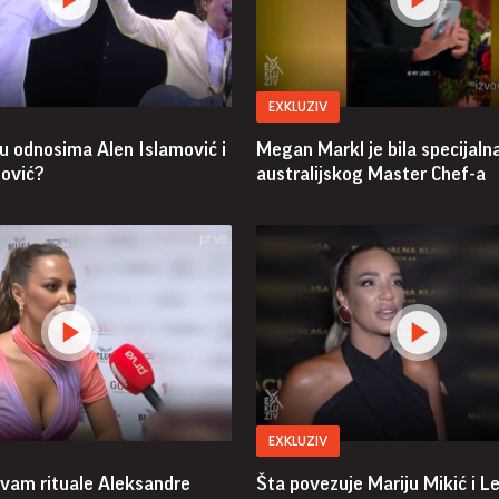
EXKLUZIV
u odnosima Alen Islamović i
Megan Markl je bila specijaln
ović?
australijskog Master Chef-a
EXKLUZIV
vam rituale Aleksandre
Šta povezuje Mariju Mikić i L