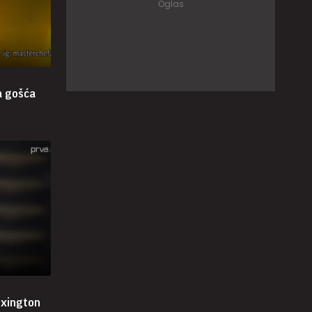
a gošća
exington