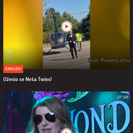
EXKLUZIV
Oženio se Neša Twins!