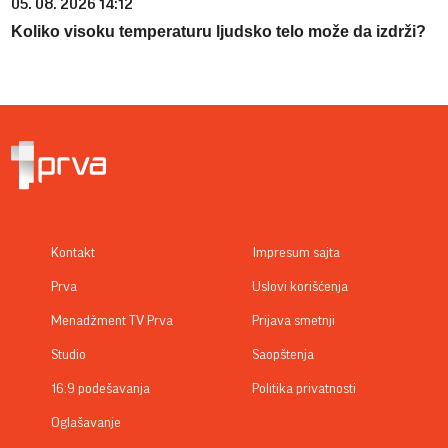
05. 08. 2026 14:12
Koliko visoku temperaturu ljudsko telo može da izdrži?
Kontakt
Impresum sajta
Prva
Uslovi korišćenja
Menadžment TV Prva
Prijava smetnji
Studio
Saopštenja
16:9 podešavanja
Politika privatnosti
Oglašavanje