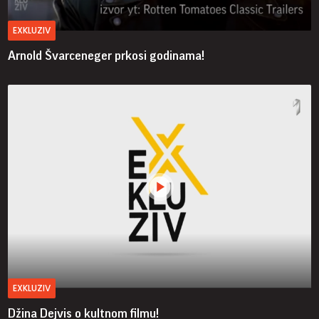
EXKLUZIV
Arnold Švarceneger prkosi godinama!
EXKLUZIV
Džina Dejvis o kultnom filmu!