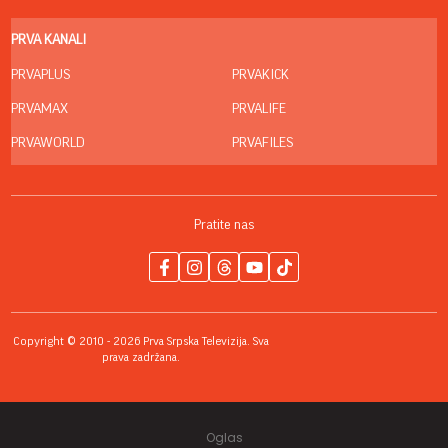
PRVA KANALI
PRVAPLUS
PRVAKICK
PRVAMAX
PRVALIFE
PRVAWORLD
PRVAFILES
Pratite nas
Copyright © 2010 - 2026 Prva Srpska Televizija. Sva
prava zadržana.