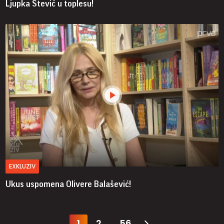
Ljupka Stević u toplesu!
EXKLUZIV
Ukus uspomena Olivere Balašević!
1
2
56
...