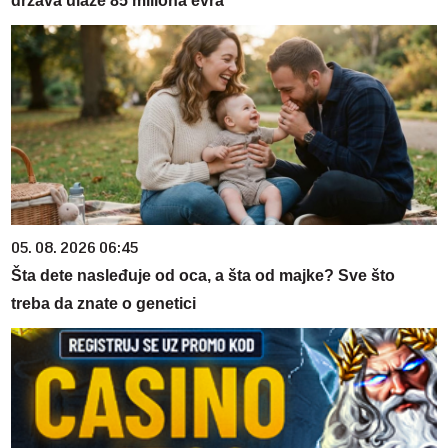
država ulaže 85 miliona evra
05. 08. 2026 06:45
Šta dete nasleđuje od oca, a šta od majke? Sve što
treba da znate o genetici