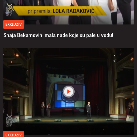
EXKLUZIV
Snaja Bekamovih imala nade koje su pale u vodu!
EXKLUZIV