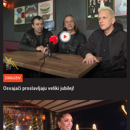
EXKLUZIV
Osvajači proslavljaju veliki jubilej!