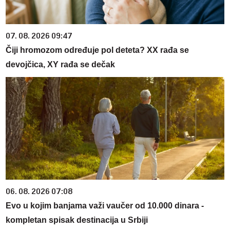
07. 08. 2026 09:47
Čiji hromozom određuje pol deteta? XX rađa se
devojčica, XY rađa se dečak
06. 08. 2026 07:08
Evo u kojim banjama važi vaučer od 10.000 dinara -
kompletan spisak destinacija u Srbiji