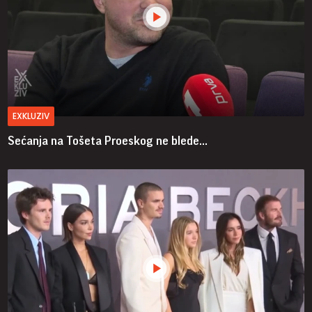
EXKLUZIV
Sećanja na Tošeta Proeskog ne blede...