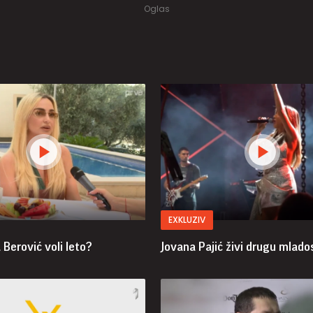
EXKLUZIV
Berović voli leto?
Jovana Pajić živi drugu mlado