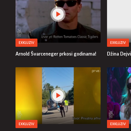
EXKLUZIV
EXKLUZIV
Arnold Švarceneger prkosi godinama!
Džina Dejvi
EXKLUZIV
EXKLUZIV