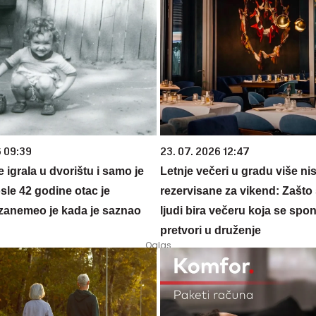
6 09:39
23. 07. 2026 12:47
se igrala u dvorištu i samo je
Letnje večeri u gradu više ni
sle 42 godine otac je
rezervisane za vikend: Zašto 
zanemeo je kada je saznao
ljudi bira večeru koja se spo
pretvori u druženje