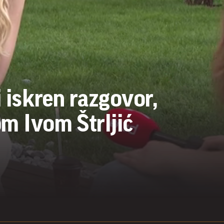
i iskren razgovor,
m Ivom Štrljić