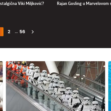
stalgična Viki Miljković?
Rajan Gosling u Marvelovom 
2
56
...