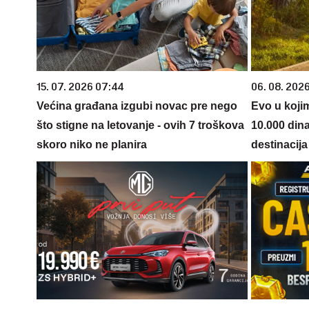
15. 07. 2026 07:44
06. 08. 202
Većina građana izgubi novac pre nego
Evo u koji
što stigne na letovanje - ovih 7 troškova
10.000 din
skoro niko ne planira
destinacija 