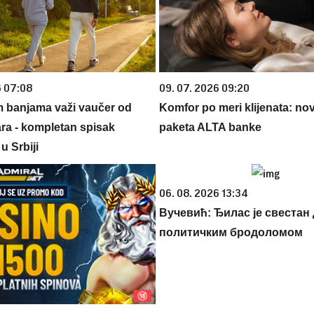
6 07:08
09. 07. 2026 09:20
m banjama važi vaučer od
Komfor po meri klijenata: nova
ara - kompletan spisak
paketa ALTA banke
u Srbiji
06. 08. 2026 13:34
Вучевић: Ђилас је свестан 
политичким бродоломом