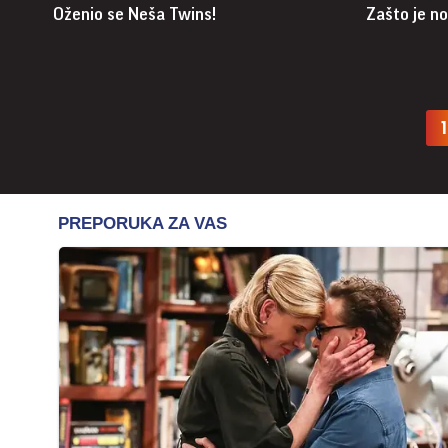
Oženio se Neša Twins!
Zašto je no
1