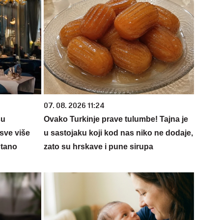
07. 08. 2026 11:24
su
Ovako Turkinje prave tulumbe! Tajna je
sve više
u sastojaku koji kod nas niko ne dodaje,
ntano
zato su hrskave i pune sirupa