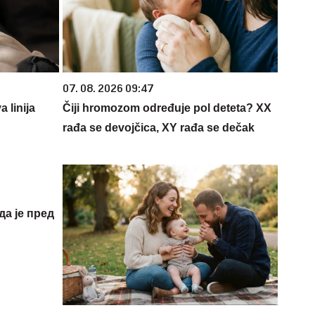
07. 08. 2026 09:47
 linija
Čiji hromozom određuje pol deteta? XX
rađa se devojčica, XY rađa se dečak
да је пред