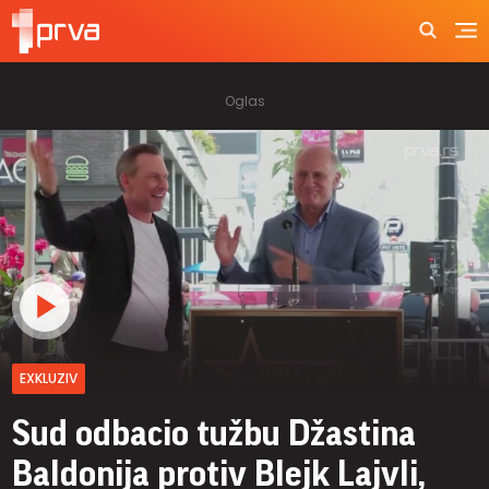
EXKLUZIV
Sud odbacio tužbu Džastina
Baldonija protiv Blejk Lajvli,