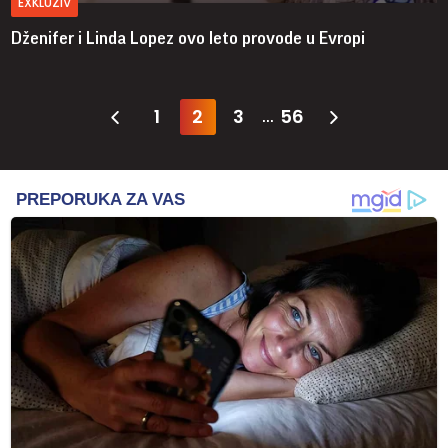
EXKLUZIV
Dženifer i Linda Lopez ovo leto provode u Evropi
1
2
3
56
...