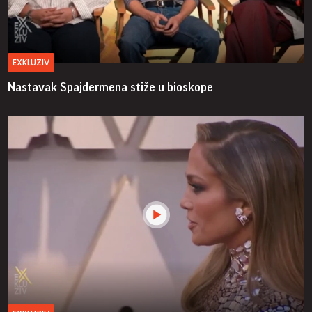
EXKLUZIV
Nastavak Spajdermena stiže u bioskope