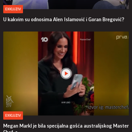
EXKLUZIV
U kakvim su odnosima Alen Islamović i Goran Bregović?
EXKLUZIV
Megan Markl je bila specijalna gošća australijskog Master