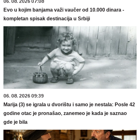
06. 08. 2026 07:08
Evo u kojim banjama važi vaučer od 10.000 dinara -
kompletan spisak destinacija u Srbiji
06. 08. 2026 09:39
Marija (3) se igrala u dvorištu i samo je nestala: Posle 42
godine otac je pronašao, zanemeo je kada je saznao
gde je bila