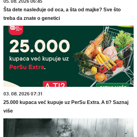
05. 08. 2026 06:45
Šta dete nasleđuje od oca, a šta od majke? Sve što
treba da znate o genetici
03. 08. 2026 07:31
25.000 kupaca već kupuje uz PerSu Extra. A ti? Saznaj
više