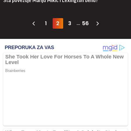
Šta povezuje Mariju Mikić i Lexington bend?
1
2
3
56
...