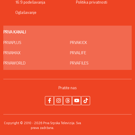
16:9 podešavanja
Politika privatnosti
Oglašavanje
PRVA KANALI
PRVAPLUS
PRVAKICK
PRVAMAX
PRVALIFE
PRVAWORLD
PRVAFILES
Pratite nas
Copyright © 2010 - 2026 Prva Srpska Televizija. Sva
prava zadržana.