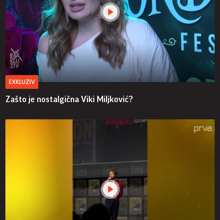
EXKLUZIV
Zašto je nostalgična Viki Miljković?