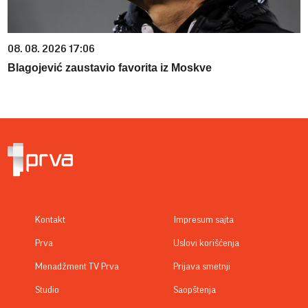
08. 08. 2026 17:06
Blagojević zaustavio favorita iz Moskve
Kontakt
Impresum sajta
Prva
Uslovi korišćenja
Menadžment TV Prva
Prijava smetnji
Studio
Saopštenja