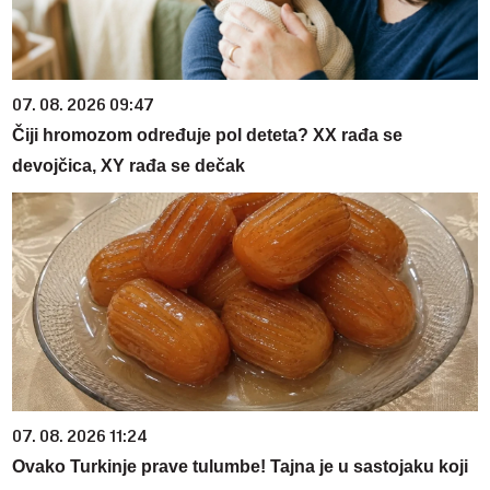
07. 08. 2026 09:47
Čiji hromozom određuje pol deteta? XX rađa se
devojčica, XY rađa se dečak
07. 08. 2026 11:24
Ovako Turkinje prave tulumbe! Tajna je u sastojaku koji