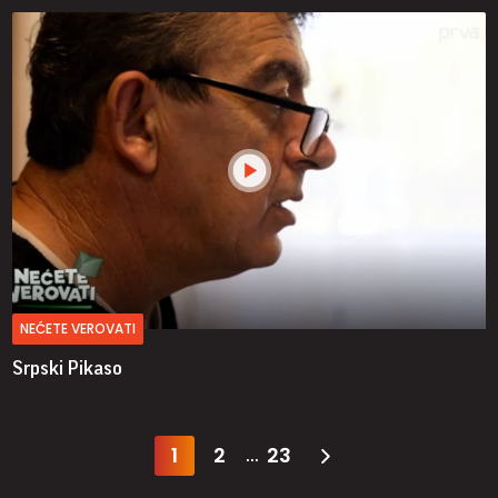
NEĆETE VEROVATI
Srpski Pikaso
1
2
23
...