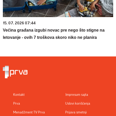
15. 07. 2026 07:44
Većina građana izgubi novac pre nego što stigne na
letovanje - ovih 7 troškova skoro niko ne planira
Kontakt
Impresum sajta
Prva
Uslovi korišćenja
Menadžment TV Prva
Prijava smetnji