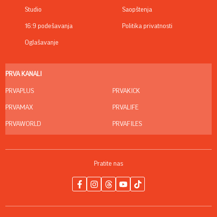
Studio
Saopštenja
16:9 podešavanja
Politika privatnosti
Oglašavanje
PRVA KANALI
PRVAPLUS
PRVAKICK
PRVAMAX
PRVALIFE
PRVAWORLD
PRVAFILES
Pratite nas