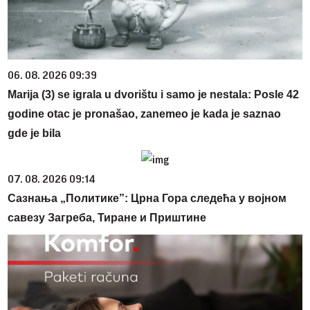
06. 08. 2026 09:39
Marija (3) se igrala u dvorištu i samo je nestala: Posle 42
godine otac je pronašao, zanemeo je kada je saznao
gde je bila
07. 08. 2026 09:14
Сазнања „Политике”: Црна Гора следећа у војном
савезу Загреба, Тиране и Приштине