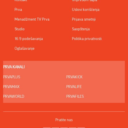
Kontakt
Impresum sajta
Prva
Uslovi korišćenja
Menadžment TV Prva
Prijava smetnji
Studio
Saopštenja
16:9 podešavanja
Politika privatnosti
Oglašavanje
PRVA KANALI
PRVAPLUS
PRVAKICK
PRVAMAX
PRVALIFE
PRVAWORLD
PRVAFILES
Pratite nas