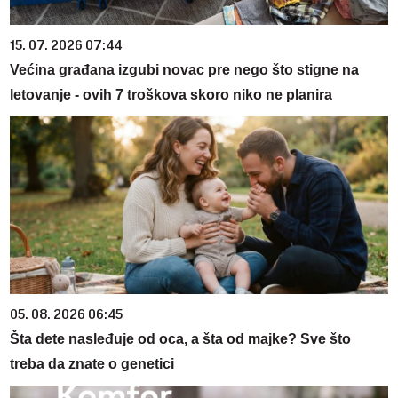
15. 07. 2026 07:44
Većina građana izgubi novac pre nego što stigne na
letovanje - ovih 7 troškova skoro niko ne planira
05. 08. 2026 06:45
Šta dete nasleđuje od oca, a šta od majke? Sve što
treba da znate o genetici