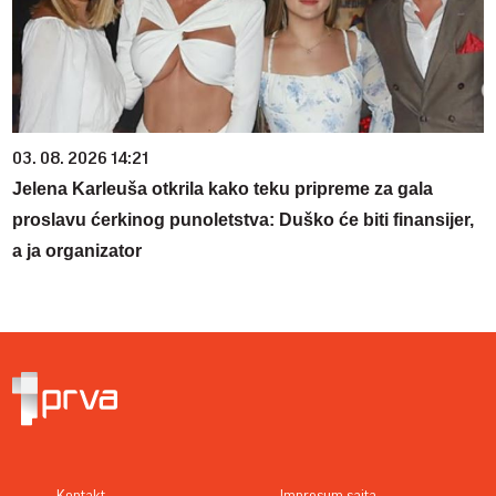
03. 08. 2026 14:21
Jelena Karleuša otkrila kako teku pripreme za gala
proslavu ćerkinog punoletstva: Duško će biti finansijer,
a ja organizator