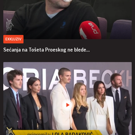
EXKLUZIV
Sećanja na Tošeta Proeskog ne blede...