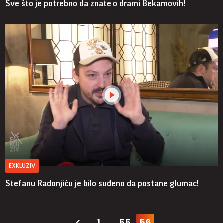
Sve što je potrebno da znate o drami Bekamovih!
EXKLUZIV
Stefanu Radonjiću je bilo suđeno da postane glumac!
1
55
56
...