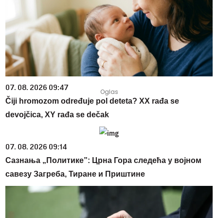
07. 08. 2026 09:47
Čiji hromozom određuje pol deteta? XX rađa se
devojčica, XY rađa se dečak
07. 08. 2026 09:14
Сазнања „Политике”: Црна Гора следећа у војном
савезу Загреба, Тиране и Приштине