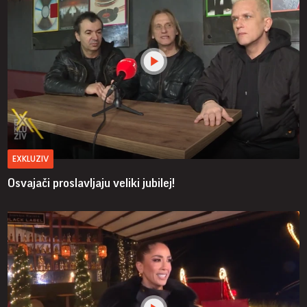
EXKLUZIV
Osvajači proslavljaju veliki jubilej!