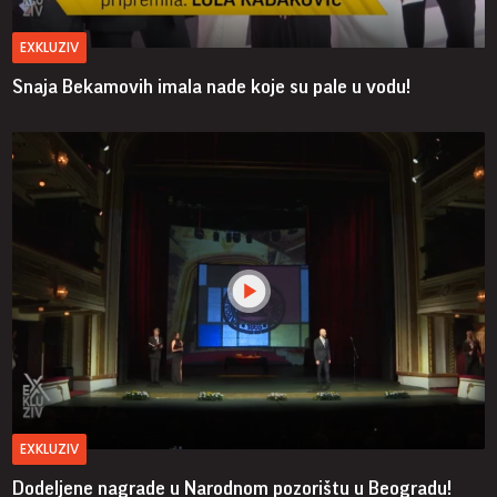
EXKLUZIV
Snaja Bekamovih imala nade koje su pale u vodu!
EXKLUZIV
Dodeljene nagrade u Narodnom pozorištu u Beogradu!