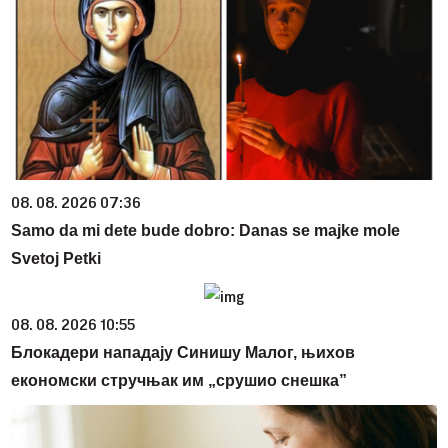
08. 08. 2026 07:36
Samo da mi dete bude dobro: Danas se majke mole
Svetoj Petki
08. 08. 2026 10:55
Блокадери нападају Синишу Малог, њихов
економски стручњак им „срушио снешка”