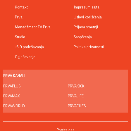
Kontakt
Impresum sajta
Prva
Uslovi korišćenja
Menadžment TV Prva
Prijava smetnji
Studio
Saopštenja
16:9 podešavanja
Politika privatnosti
Oglašavanje
PRVA KANALI
PRVAPLUS
PRVAKICK
PRVAMAX
PRVALIFE
PRVAWORLD
PRVAFILES
Pratite nas