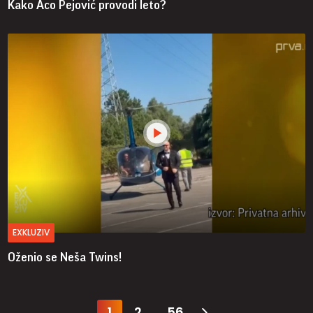
Kako Aco Pejović provodi leto?
EXKLUZIV
Oženio se Neša Twins!
1
2
56
...