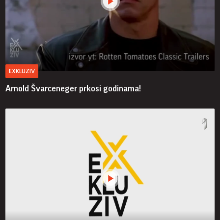
EXKLUZIV
Arnold Švarceneger prkosi godinama!