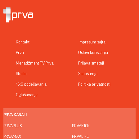
Kontakt
Impresum sajta
Prva
Uslovi korišćenja
Menadžment TV Prva
Prijava smetnji
Studio
Saopštenja
16:9 podešavanja
Politika privatnosti
Oglašavanje
PRVA KANALI
PRVAPLUS
PRVAKICK
PRVAMAX
PRVALIFE