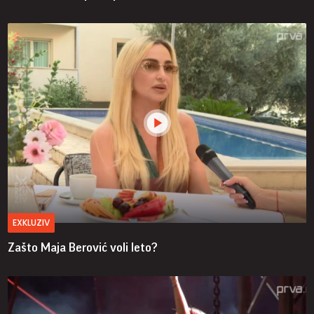
EXKLUZIV
Zašto Maja Berović voli leto?