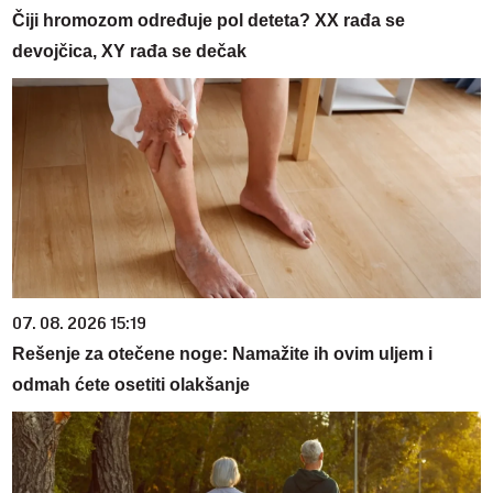
Čiji hromozom određuje pol deteta? XX rađa se
devojčica, XY rađa se dečak
07. 08. 2026 15:19
Rešenje za otečene noge: Namažite ih ovim uljem i
odmah ćete osetiti olakšanje