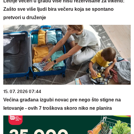
Letnje večeri u gradu više nisu rezervisane za vikend:
Zašto sve više ljudi bira večeru koja se spontano
pretvori u druženje
15. 07. 2026 07:44
Većina građana izgubi novac pre nego što stigne na
letovanje - ovih 7 troškova skoro niko ne planira