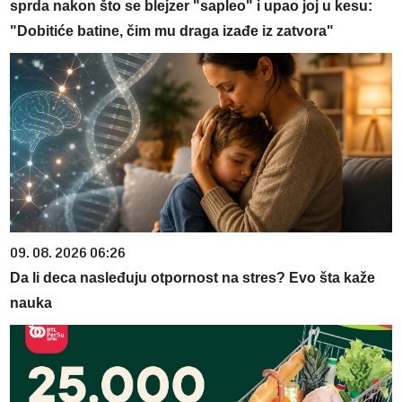
sprda nakon što se blejzer "sapleo" i upao joj u kesu:
"Dobitiće batine, čim mu draga izađe iz zatvora"
09. 08. 2026 06:26
Da li deca nasleđuju otpornost na stres? Evo šta kaže
nauka