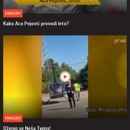
EXKLUZIV
Kako Aco Pejović provodi leto?
EXKLUZIV
Oženio se Neša Twins!