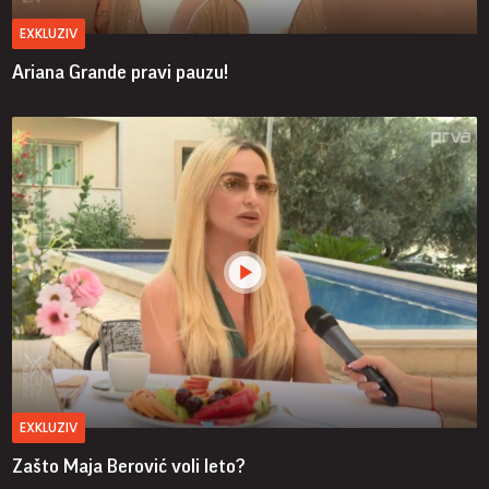
EXKLUZIV
Ariana Grande pravi pauzu!
EXKLUZIV
Zašto Maja Berović voli leto?