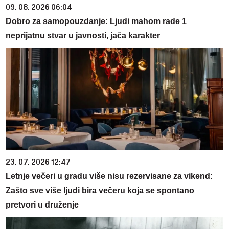
09. 08. 2026 06:04
Dobro za samopouzdanje: Ljudi mahom rade 1
neprijatnu stvar u javnosti, jača karakter
23. 07. 2026 12:47
Letnje večeri u gradu više nisu rezervisane za vikend:
Zašto sve više ljudi bira večeru koja se spontano
pretvori u druženje