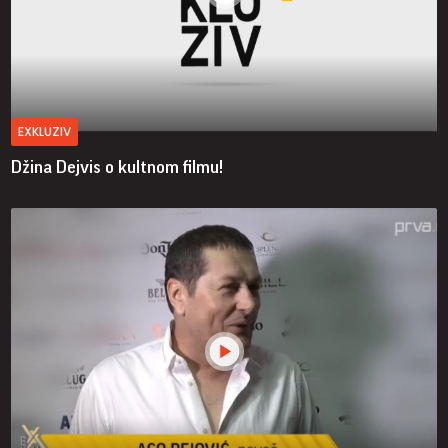
EXKLUZIV
Džina Dejvis o kultnom filmu!