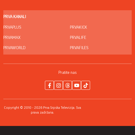
PRVA KANALI
PRVAPLUS
PRVAKICK
PRVAMAX
PRVALIFE
PRVAWORLD
PRVAFILES
Pratite nas
Copyright © 2010 - 2026 Prva Srpska Televizija. Sva
prava zadržana.