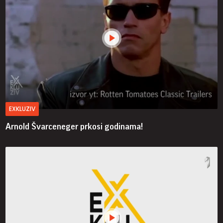
EXKLUZIV
Arnold Švarceneger prkosi godinama!