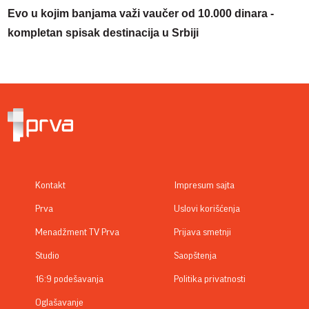
Evo u kojim banjama važi vaučer od 10.000 dinara -
kompletan spisak destinacija u Srbiji
Kontakt
Impresum sajta
Prva
Uslovi korišćenja
Menadžment TV Prva
Prijava smetnji
Studio
Saopštenja
16:9 podešavanja
Politika privatnosti
Oglašavanje