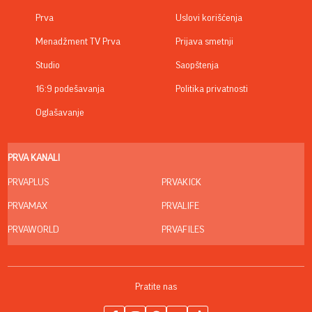
Prva
Uslovi korišćenja
Menadžment TV Prva
Prijava smetnji
Studio
Saopštenja
16:9 podešavanja
Politika privatnosti
Oglašavanje
PRVA KANALI
PRVAPLUS
PRVAKICK
PRVAMAX
PRVALIFE
PRVAWORLD
PRVAFILES
Pratite nas