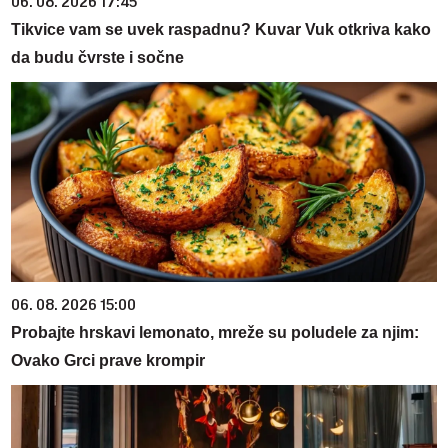
06. 08. 2026 17:45
Tikvice vam se uvek raspadnu? Kuvar Vuk otkriva kako
da budu čvrste i sočne
06. 08. 2026 15:00
Probajte hrskavi lemonato, mreže su poludele za njim:
Ovako Grci prave krompir