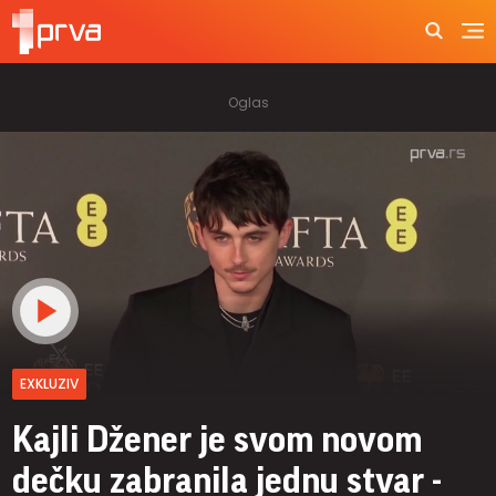
EXKLUZIV
Kajli Džener je svom novom
dečku zabranila jednu stvar -