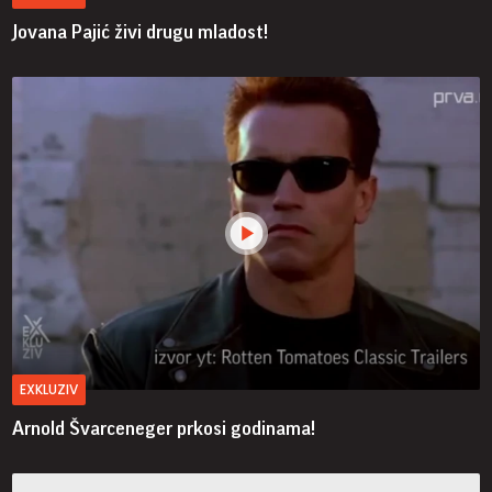
Jovana Pajić živi drugu mladost!
EXKLUZIV
Arnold Švarceneger prkosi godinama!