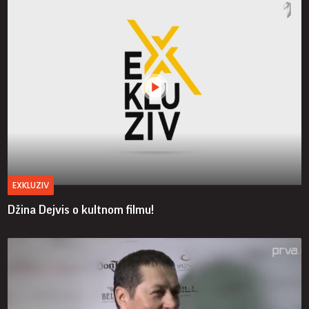
EXKLUZIV
Džina Dejvis o kultnom filmu!