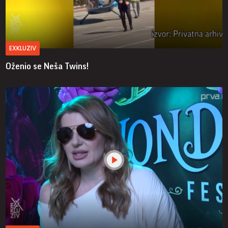
EXKLUZIV
Oženio se Neša Twins!