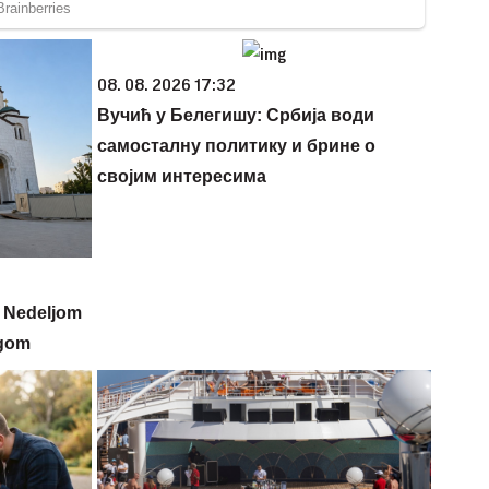
08. 08. 2026 17:32
Вучић у Белегишу: Србија води
самосталну политику и брине о
својим интересима
u: Nedeljom
ogom