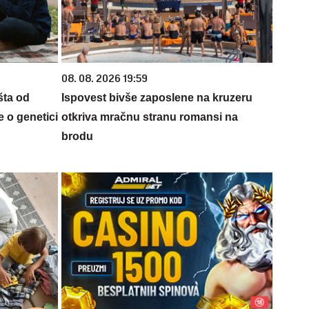
08. 08. 2026 19:59
šta od
Ispovest bivše zaposlene na kruzeru
 o genetici
otkriva mračnu stranu romansi na
brodu