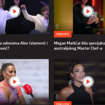
EXKLUZIV
u odnosima Alen Islamović i
Megan Markl je bila specijaln
ović?
australijskog Master Chef-a
EXKLUZIV