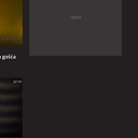
a gošća