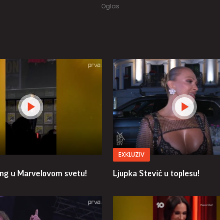
EXKLUZIV
ing u Marvelovom svetu!
Ljupka Stević u toplesu!