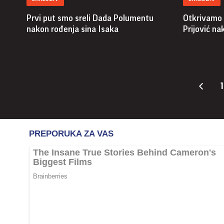
Prvi put smo sreli Dada Polumentu
Otkrivamo 
nakon rođenja sina Isaka
Prijović n
1