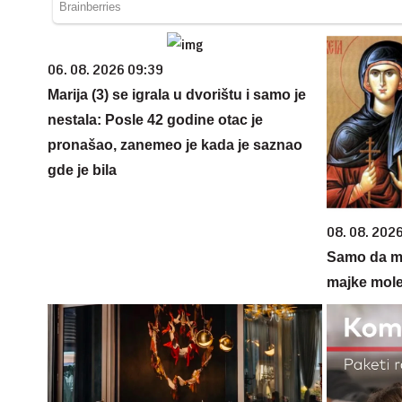
06. 08. 2026 09:39
Marija (3) se igrala u dvorištu i samo je
nestala: Posle 42 godine otac je
pronašao, zanemeo je kada je saznao
gde je bila
08. 08. 202
Samo da mi
majke mole