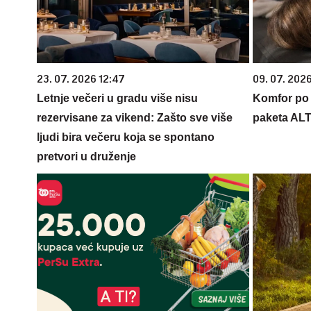
23. 07. 2026 12:47
09. 07. 202
Letnje večeri u gradu više nisu
Komfor po m
rezervisane za vikend: Zašto sve više
paketa AL
ljudi bira večeru koja se spontano
pretvori u druženje