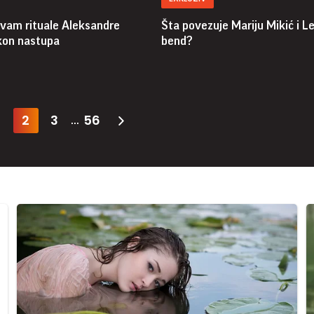
vam rituale Aleksandre
Šta povezuje Mariju Mikić i L
akon nastupa
bend?
2
3
56
...