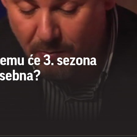
čemu će 3. sezona
osebna?