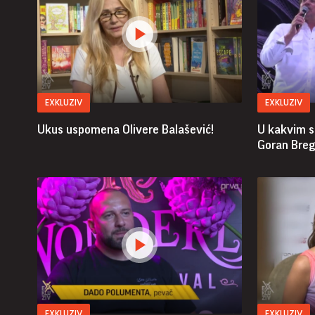
EXKLUZIV
EXKLUZIV
Ukus uspomena Olivere Balašević!
U kakvim s
Goran Breg
EXKLUZIV
EXKLUZIV