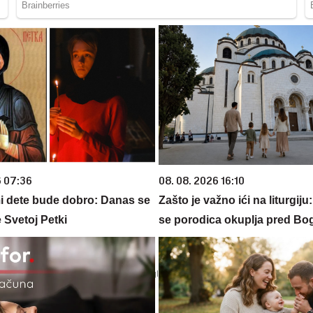
6 07:36
08. 08. 2026 16:10
 dete bude dobro: Danas se
Zašto je važno ići na liturgij
 Svetoj Petki
se porodica okuplja pred B