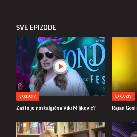
SVE EPIZODE
EXKLUZIV
EXKLUZIV
Zašto je nostalgična Viki Miljković?
Rajan Gosl