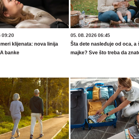
6 09:20
05. 08. 2026 06:45
eri klijenata: nova linija
Šta dete nasleđuje od oca, a 
TA banke
majke? Sve što treba da znate