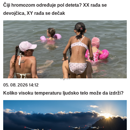
Čiji hromozom određuje pol deteta? XX rađa se
devojčica, XY rađa se dečak
05. 08. 2026 14:12
Koliko visoku temperaturu ljudsko telo može da izdrži?