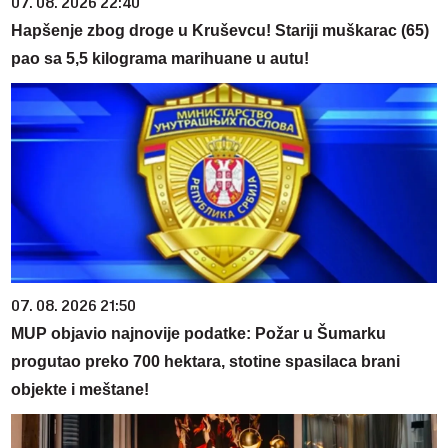
07. 08. 2026 22:40
Hapšenje zbog droge u Kruševcu! Stariji muškarac (65)
pao sa 5,5 kilograma marihuane u autu!
07. 08. 2026 21:50
MUP objavio najnovije podatke: Požar u Šumarku
progutao preko 700 hektara, stotine spasilaca brani
objekte i meštane!