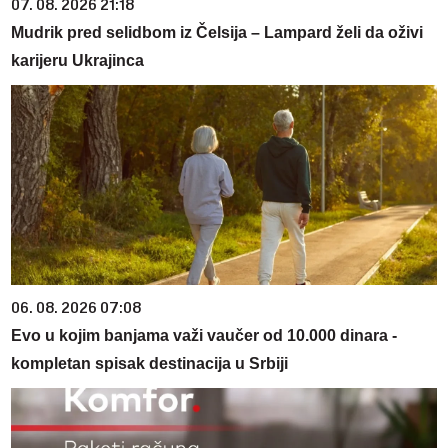
07. 08. 2026 21:18
Mudrik pred selidbom iz Čelsija – Lampard želi da oživi
karijeru Ukrajinca
06. 08. 2026 07:08
Evo u kojim banjama važi vaučer od 10.000 dinara -
kompletan spisak destinacija u Srbiji