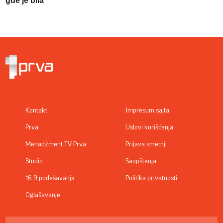
gde je bila
Kontakt
Impresum sajta
Prva
Uslovi korišćenja
Menadžment TV Prva
Prijava smetnji
Studio
Saopštenja
16:9 podešavanja
Politika privatnosti
Oglašavanje