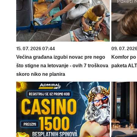
15. 07. 2026 07:44
09. 07. 202
Većina građana izgubi novac pre nego
Komfor po m
što stigne na letovanje - ovih 7 troškova
paketa AL
skoro niko ne planira