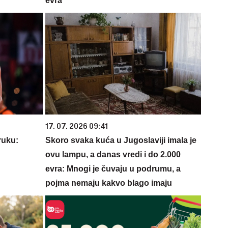
evra
17. 07. 2026 09:41
ruku:
Skoro svaka kuća u Jugoslaviji imala je
ovu lampu, a danas vredi i do 2.000
evra: Mnogi je čuvaju u podrumu, a
pojma nemaju kakvo blago imaju