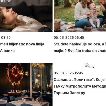
6 09:20
05. 08. 2026 06:45
eri klijenata: nova linija
Šta dete nasleđuje od oca, a 
TA banke
majke? Sve što treba da znate
05. 08. 2026 15:45
Сазнања „Политике”: Ко је
замку Митрополиту Методиј
Горњем Заостру