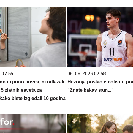
6 07:55
06. 08. 2026 07:58
bno ni puno novca, ni odlazak
Hezonja poslao emotivnu po
5 zlatnih saveta za
"Znate kakav sam..."
ako biste izgledali 10 godina