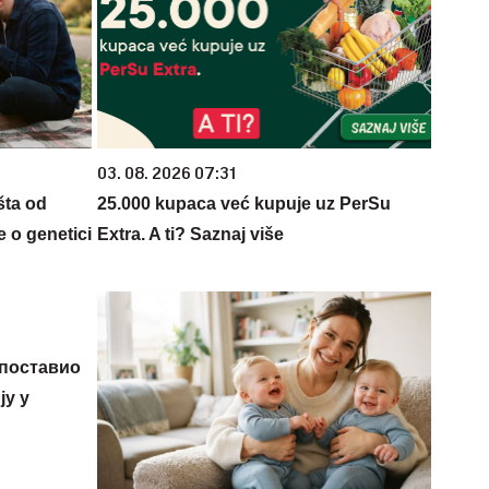
03. 08. 2026 07:31
šta od
25.000 kupaca već kupuje uz PerSu
 o genetici
Extra. A ti? Saznaj više
 поставио
у у