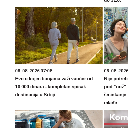
do 31.8.
06. 08. 2026 07:08
06. 08. 202
Evo u kojim banjama važi vaučer od
Nije potre
10.000 dinara - kompletan spisak
pod "nož": 
destinacija u Srbiji
šminkanje k
mlađe