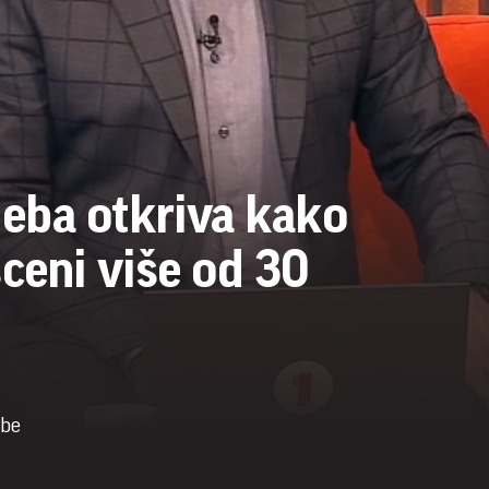
eba otkriva kako
sceni više od 30
ebe