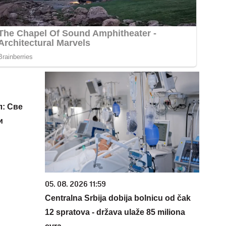
л: Све
и
05. 08. 2026 11:59
Centralna Srbija dobija bolnicu od čak
12 spratova - država ulaže 85 miliona